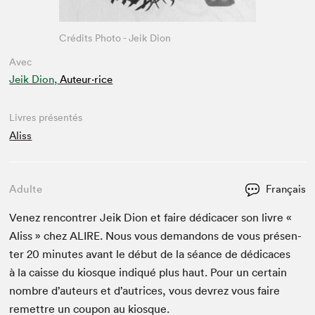
Crédits Photo - Jeik Dion
Avec
Jeik Dion,
Auteur·rice
Livres présentés
Aliss
Adulte
Français
Venez ren­con­tr­er Jeik Dion et faire dédi­cac­er son livre «
Aliss » chez
ALIRE
. Nous vous deman­dons de vous présen­
ter
20
min­utes avant le début de la séance de dédi­caces
à la caisse du kiosque indiqué plus haut. Pour un cer­tain
nom­bre d’auteurs et d’autrices, vous devrez vous faire
remet­tre un coupon au kiosque.