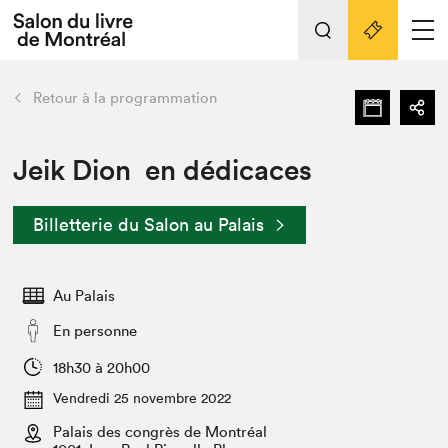
L'événement
Nos activités
retour
Retour à la programmation
Préparer sa visite au Salon
Liens pratiques
Jeik Dion en dédicaces
Préparer sa visite
Billetterie du Salon au Palais
Actualités
Salon au Palais
Au Palais
SLM PRO
Salon dans la ville et en ligne
En personne
Projets partenaires
18h30 à 20h00
Espace exposant⋅e⋅s
Vendredi 25 novembre 2022
Espace enseignant·e·s
Palais des congrès de Montréal