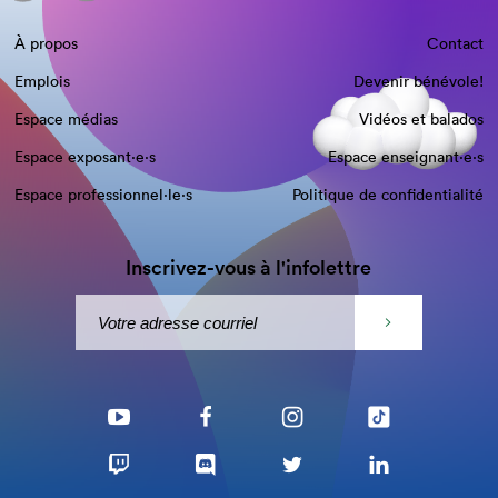
À propos
Contact
Emplois
Devenir bénévole!
Espace médias
Vidéos et balados
Espace exposant·e⋅s
Espace enseignant·e⋅s
Espace professionnel·le⋅s
Politique de confidentialité
Inscrivez-vous à l'infolettre