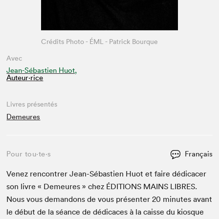
Crédits Photo - ÉML - Patrick Bourque
Avec
Jean-Sébastien Huot,
Auteur·rice
Livres présentés
Demeures
Pour tou⋅te⋅s
Français
Venez ren­con­tr­er Jean-Sébastien Huot et faire dédi­cac­er
son livre « Demeures » chez
ÉDI­TIONS
MAINS
LIBRES
.
Nous vous deman­dons de vous présen­ter
20
min­utes avant
le début de la séance de dédi­caces à la caisse du kiosque