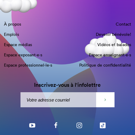
À propos
Contact
Emplois
Devenir bénévole!
Espace médias
Vidéos et balados
Espace exposant·e⋅s
Espace enseignant·e⋅s
Espace professionnel·le⋅s
Politique de confidentialité
Inscrivez-vous à l'infolettre