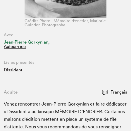
Crédits Photo - Mémoire d'encrier, Marjorie
Guindon Photographe
Avec
Jean-Pierre Gorkynian,
Auteur·rice
Livres présentés
Dissident
Adulte
Français
Venez ren­con­tr­er Jean-Pierre Gorkyn­ian et faire dédi­cac­er
« Dis­si­dent » au kiosque
MÉMOIRE
D’EN­CRIER. Cer­taines
maisons d’édi­tion met­tent en place un sys­tème de file
d’at­tente. Nous vous recom­man­dons de vous ren­seign­er