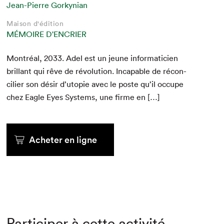
Jean-Pierre Gorkynian
Maison d'édition
MÉMOIRE D'ENCRIER
Mon­tréal,
2033
. Adel est un jeune infor­mati­cien
bril­lant qui rêve de révo­lu­tion. Inca­pable de réc­on­
cili­er son désir d’utopie avec le poste qu’il occupe
chez Eagle Eyes Sys­tems, une firme en […]
Acheter en ligne
Participer à cette activité