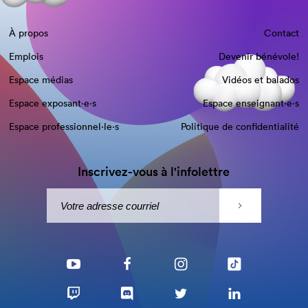
À propos
Contact
Emplois
Devenir bénévole!
Espace médias
Vidéos et balados
Espace exposant·e⋅s
Espace enseignant·e⋅s
Espace professionnel·le⋅s
Politique de confidentialité
Inscrivez-vous à l'infolettre