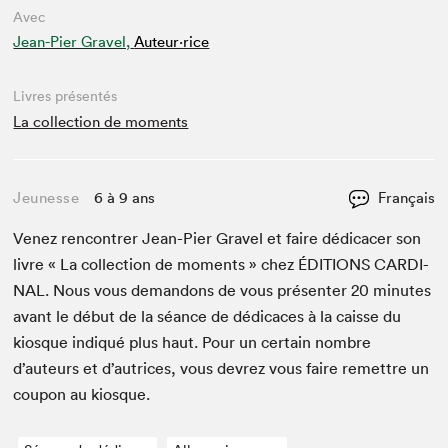
Avec
Jean-Pier Gravel,
Auteur·rice
Livres présentés
La collection de moments
Jeunesse
6 à 9 ans
Français
Venez ren­con­tr­er Jean-Pier Grav­el et faire dédi­cac­er son
livre « La col­lec­tion de moments » chez
ÉDI­TIONS
CAR­DI­
NAL
. Nous vous deman­dons de vous présen­ter
20
min­utes
avant le début de la séance de dédi­caces à la caisse du
kiosque indiqué plus haut. Pour un cer­tain nom­bre
d’auteurs et d’autrices, vous devrez vous faire remet­tre un
coupon au kiosque.