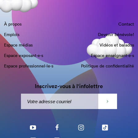
À propos
Contact
Emplois
Devenir bénévole!
Espace médias
Vidéos et balados
Espace exposant·e⋅s
Espace enseignant·e⋅s
Espace professionnel·le⋅s
Politique de confidentialité
Inscrivez-vous à l'infolettre