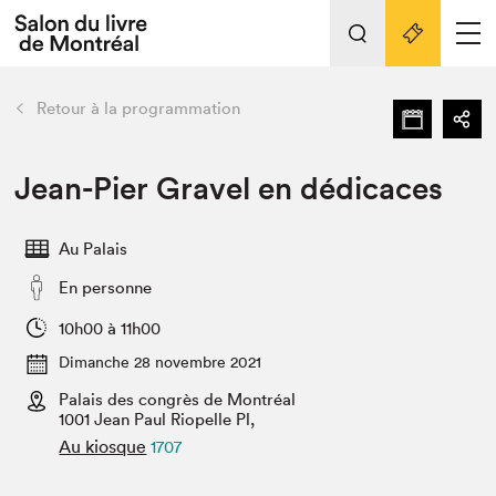
L'événement
Nos activités
retour
Retour à la programmation
Préparer sa visite au Salon
Liens pratiques
Jean-Pier Gravel en dédicaces
Préparer sa visite
Au Palais
Actualités
En personne
Salon au Palais
SLM PRO
10h00 à 11h00
Salon dans la ville et en ligne
Dimanche 28 novembre 2021
Palais des congrès de Montréal
Projets partenaires
Espace exposant⋅e⋅s
1001 Jean Paul Riopelle Pl,
Au kiosque
1707
Espace enseignant·e·s