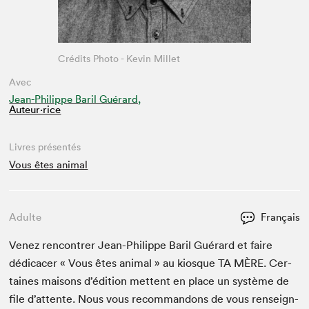
Crédits Photo - Kevin Millet
Avec
Jean-Philippe Baril Guérard,
Auteur·rice
Livres présentés
Vous êtes animal
Adulte
Français
Venez ren­con­tr­er Jean-Philippe Bar­il Guérard et faire
dédi­cac­er « Vous êtes ani­mal » au kiosque
TA
MÈRE
. Cer­
taines maisons d’édi­tion met­tent en place un sys­tème de
file d’at­tente. Nous vous recom­man­dons de vous ren­seign­