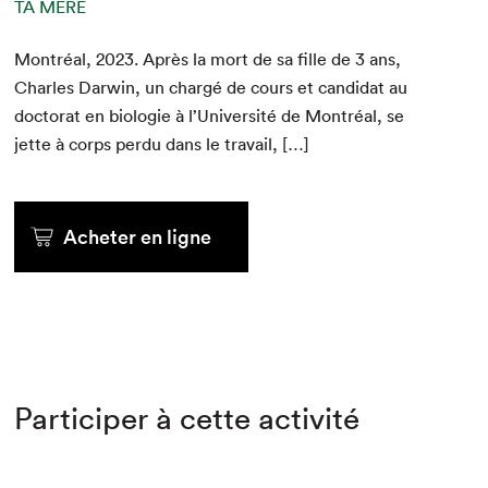
TA MÈRE
Mon­tréal,
2023
. Après la mort de sa fille de
3
ans,
Charles Dar­win, un chargé de cours et can­di­dat au
doc­tor­at en biolo­gie à l’Université de Mon­tréal, se
jette à corps per­du dans le travail, […]
Acheter en ligne
Participer à cette activité