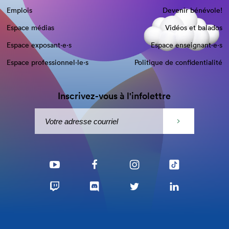
Emplois
Devenir bénévole!
Espace médias
Vidéos et balados
Espace exposant·e⋅s
Espace enseignant·e⋅s
Espace professionnel·le⋅s
Politique de confidentialité
Inscrivez-vous à l'infolettre