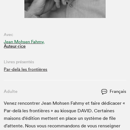
Avec
Jean Mohsen Fahmy,
Auteur·rice
Livres présentés
Par-delà les frontières
Adulte
Français
Venez ren­con­tr­er Jean Mohsen Fah­my et faire dédi­cac­er «
Par-delà les fron­tières » au kiosque
DAVID
. Cer­taines
maisons d’édi­tion met­tent en place un sys­tème de file
d’at­tente. Nous vous recom­man­dons de vous ren­seign­er