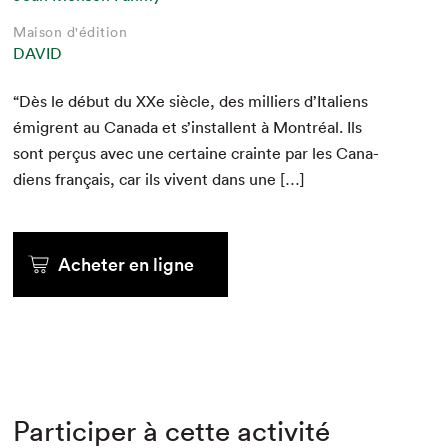
Maison d'édition
DAVID
“
Dès le début du XXe siè­cle, des mil­liers d’I­tal­iens
émi­grent au Cana­da et s’in­stal­lent à Mon­tréal. Ils
sont perçus avec une cer­taine crainte par les Cana­
di­ens français, car ils vivent dans une […]
Acheter en ligne
Participer à cette activité