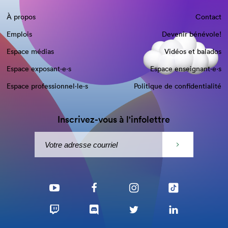
À propos
Contact
Emplois
Devenir bénévole!
Espace médias
Vidéos et balados
Espace exposant·e⋅s
Espace enseignant·e⋅s
Espace professionnel·le⋅s
Politique de confidentialité
Inscrivez-vous à l'infolettre