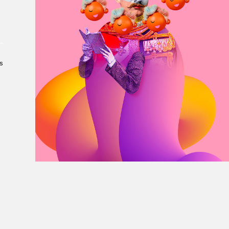
À propos du Salon
Liste des exposant·e·s
Liste des auteur·rice·s
s