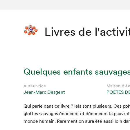
Livres de l'activi
Quelques enfants sauvage
Auteur·rice
Maison d'éd
Jean-Marc Desgent
POÈTES D
Qui par­le dans ce livre ? Iels sont plusieurs. Ces po
glottes sauvages énon­cent et dénon­cent la pau­vreté
monde humain. Rarement on aura été aus­si loin dan