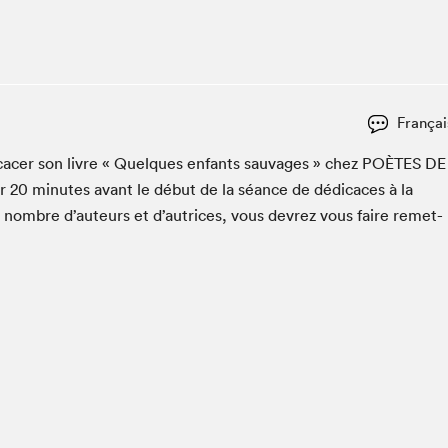
Espace ado | Lis-moi MTL
Espace des tout-petits
Espace Radio-Canada
La cabane à culture
Françai
La Maison des libraires
Le Salon dans ta classe
­cac­er son livre « Quelques enfants sauvages » chez
POÈTES
DE
er
20
min­utes avant le début de la séance de dédi­caces à la
Liseur Public
n nom­bre d’auteurs et d’autrices, vous devrez vous faire remet­
Matinées scolaires Hydro-Québec
Narra
Vitrine du Festival littéraire international Metropolis
bleu au SLM