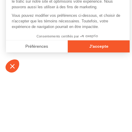
À propos
Contact
Emplois
Devenir bénévo
Espace médias
Vidéos et balad