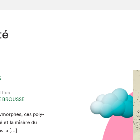
té
s
ition
E BROUSSE
ly­mor­phes, ces poly­
 et la mis­ère du
s la […]