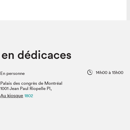
lais
Salon dans la ville et en ligne
 en dédicaces
tion
Programmation dans la ville
colaires Hydro-Québec
Programmation en ligne
Vidéos et balados
14h00 à 15h00
En personne
xposant·e·s
Palais des congrès de Montréal
teur·rice·s
1001 Jean Paul Riopelle Pl,
Au kiosque
1802