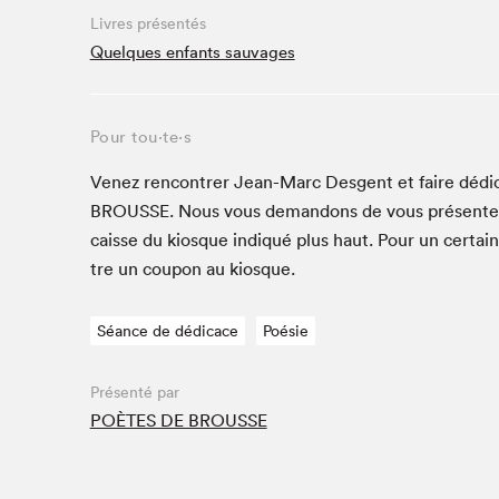
Café La Presse
Livres présentés
Espace Côte-des-Neiges
Quelques enfants sauvages
Espace jeunesse présenté par Desjardins
Espace Zines
Pour tou⋅te⋅s
La lecture en cadeau
Le grand jeu de lecture à voix haute du Salon du livre
Venez ren­con­tr­er Jean-Marc Des­gent et faire dédi
de Montréal
BROUSSE
. Nous vous deman­dons de vous présen­t
Lettres québécoises au Salon
caisse du kiosque indiqué plus haut. Pour un cer­tai
Louisiane enracinée et branchée
tre un coupon au kiosque.
Mur des illustrateur·rice·s
SLM PRO
Séance de dédicace
Poésie
Zone Manga
Présenté par
POÈTES DE BROUSSE