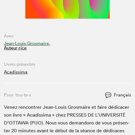
Avec
Jean-Louis Grosmaire,
Auteur·rice
Livres présentés
Acadissima
Pour tou⋅te⋅s
Français
Venez ren­con­tr­er Jean-Louis Gros­maire et faire dédi­cac­er
son livre « Acadis­si­ma » chez
PRESS­ES
DE
L’U­NI­VER­SITÉ
D’OT­TAWA (
PUO
). Nous vous deman­dons de vous présen­
ter
20
min­utes avant le début de la séance de dédi­caces