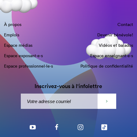
À propos
Contact
Emplois
Devenir bénévole!
Espace médias
Vidéos et balados
Espace exposant·e⋅s
Espace enseignant·e⋅s
Espace professionnel·le⋅s
Politique de confidentialité
Inscrivez-vous à l'infolettre