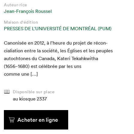
Auteur·rice
Jean-François Roussel
Maison d'édition
PRESSES DE L'UNIVERSITÉ DE MONTRÉAL (PUM)
Canon­isée en
2012
, à l’heure du pro­jet de récon­
ciali­a­tion entre la société, les Églis­es et les peu­ples
autochtones du Cana­da, Kateri Tekahk­witha
(
1656
−
1680
) est célébrée par les uns
comme une […]
Disponible sur place
au kiosque
2337
Acheter en ligne