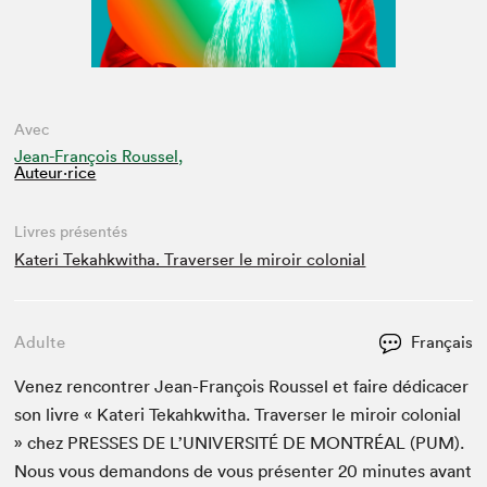
Avec
Jean-François Roussel,
Auteur·rice
Livres présentés
Kateri Tekahkwitha. Traverser le miroir colonial
Adulte
Français
Venez ren­con­tr­er Jean-François Rous­sel et faire dédi­cac­er
son livre « Kateri Tekahk­witha. Tra­vers­er le miroir colo­nial
» chez
PRESS­ES
DE
L’U­NI­VER­SITÉ
DE
MON­TRÉAL
(
PUM
).
Nous vous deman­dons de vous présen­ter
20
min­utes avant