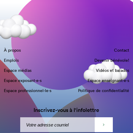
À propos
Contact
Emplois
Devenir bénévole!
Espace médias
Vidéos et balados
Espace exposant·e⋅s
Espace enseignant·e⋅s
Espace professionnel·le⋅s
Politique de confidentialité
Inscrivez-vous à l'infolettre