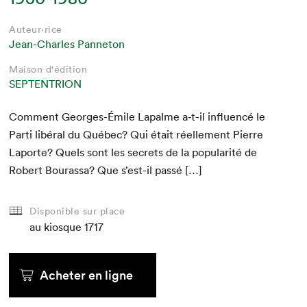
Auteur·rice
Jean-Charles Panneton
Maison d'édition
SEPTENTRION
Com­ment Georges-Émile Lapalme a‑t-il influ­encé le
Par­ti libéral du Québec? Qui était réelle­ment Pierre
Laporte? Quels sont les secrets de la pop­u­lar­ité de
Robert Bouras­sa? Que s’est-il passé […]
Disponible sur place
au kiosque
1717
Acheter en ligne