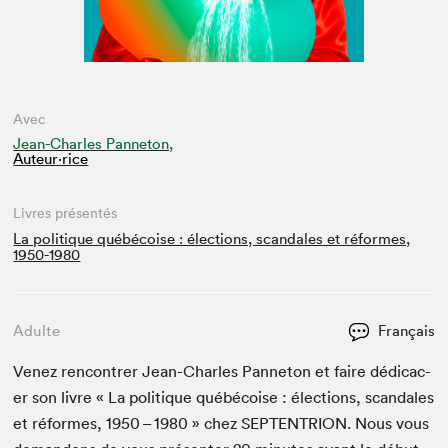
Avec
Jean-Charles Panneton,
Auteur·rice
Livres présentés
La politique québécoise : élections, scandales et réformes,
1950-1980
Adulte
Français
Venez ren­con­tr­er Jean-Charles Pan­neton et faire dédi­cac­
er son livre « La poli­tique québé­coise : élec­tions, scan­dales
et réformes,
1950
–
1980
» chez
SEPTEN­TRI­ON
. Nous vous