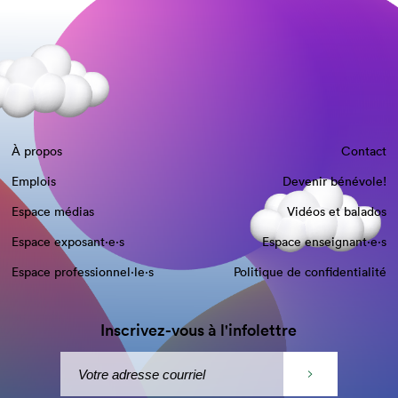
À propos
Contact
Emplois
Devenir bénévole!
Espace médias
Vidéos et balados
Espace exposant·e⋅s
Espace enseignant·e⋅s
Espace professionnel·le⋅s
Politique de confidentialité
Inscrivez-vous à l'infolettre