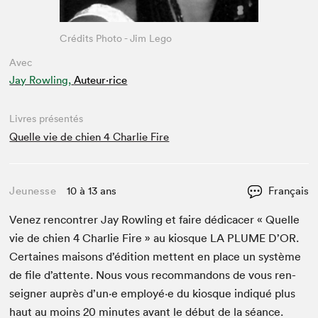
Crédits Photo - Jim Lego
Avec
Jay Rowling,
Auteur·rice
Livres présentés
Quelle vie de chien 4 Charlie Fire
Jeunesse
10 à 13 ans
Français
Venez ren­con­tr­er Jay Rowl­ing et faire dédi­cac­er « Quelle
vie de chien
4
Char­lie Fire » au kiosque
LA
PLUME
D’OR.
Cer­taines maisons d’édi­tion met­tent en place un sys­tème
de file d’at­tente. Nous vous recom­man­dons de vous ren­
seign­er auprès d’un·e employé·e du kiosque indiqué plus
haut au moins
20
min­utes avant le début de la séance.