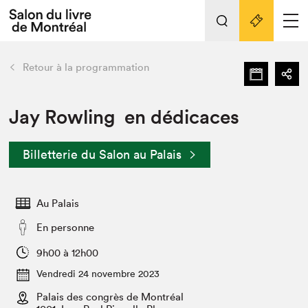
L'événement
Nos activités
retour
Retour à la programmation
Préparer sa visite au Salon
Liens pratiques
Jay Rowling en dédicaces
Préparer sa visite
Billetterie du Salon au Palais
Actualités
Salon au Palais
Au Palais
SLM PRO
Salon dans la ville et en ligne
En personne
Projets partenaires
9h00 à 12h00
Espace exposant⋅e⋅s
Vendredi 24 novembre 2023
Espace enseignant·e·s
Palais des congrès de Montréal