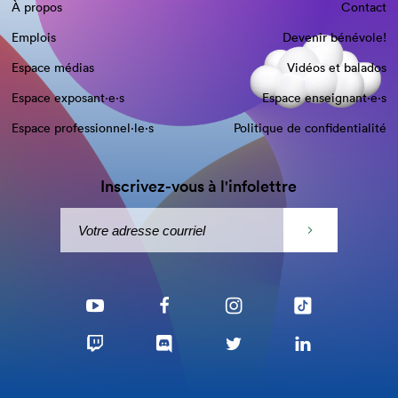
À propos
Contact
Emplois
Devenir bénévole!
Espace médias
Vidéos et balados
Espace exposant·e⋅s
Espace enseignant·e⋅s
Espace professionnel·le⋅s
Politique de confidentialité
Inscrivez-vous à l'infolettre