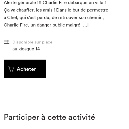
Alerte générale !!! Char­lie Fire débar­que en ville !
Ça va chauf­fer, les amis ! Dans le but de per­me­t­tre
à Chef, qui s’est per­du, de retrou­ver son chemin,
Char­lie Fire, un dan­ger pub­lic malgré […]
Disponible sur place
au kiosque
14
Acheter
Participer à cette activité