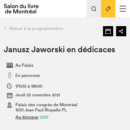
L'événement
Nos activités
retour
Retour à la programmation
Préparer sa visite au Salon
Liens pratiques
Janusz Jaworski en dédicaces
Préparer sa visite
Au Palais
Actualités
En personne
Salon au Palais
SLM PRO
17h00 à 18h00
Salon dans la ville et en ligne
Jeudi 25 novembre 2021
Palais des congrès de Montréal
Projets partenaires
Espace exposant⋅e⋅s
1001 Jean Paul Riopelle Pl,
Au kiosque
2537
Espace enseignant·e·s