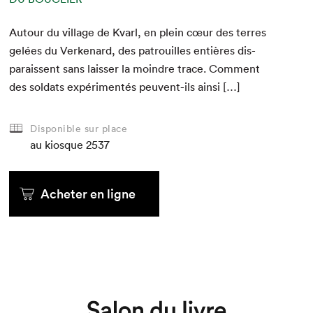
Autour du vil­lage de Kvarl, en plein cœur des ter­res
gelées du Verke­nard, des patrouilles entières dis­
parais­sent sans laiss­er la moin­dre trace. Com­ment
des sol­dats expéri­men­tés peu­vent-ils ainsi […]
Disponible sur place
au kiosque
2537
Acheter en ligne