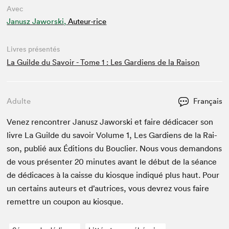
Avec
Janusz Jaworski,
Auteur·rice
Livres présentés
La Guilde du Savoir - Tome 1 : Les Gardiens de la Raison
Adulte
Français
Venez ren­con­tr­er Janusz Jawors­ki et faire dédi­cac­er son
livre La Guilde du savoir Vol­ume
1
, Les Gar­di­ens de la Rai­
son, pub­lié aux Édi­tions du Boucli­er. Nous vous deman­dons
de vous présen­ter
20
min­utes avant le début de la séance
de dédi­caces à la caisse du kiosque indiqué plus haut. Pour
un cer­tains auteurs et d’autrices, vous devrez vous faire
remet­tre un coupon au kiosque.