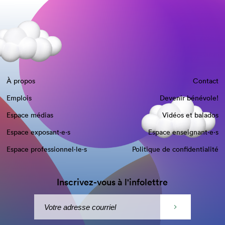
À propos
Contact
Emplois
Devenir bénévole!
Espace médias
Vidéos et balados
Espace exposant·e⋅s
Espace enseignant·e⋅s
Espace professionnel·le⋅s
Politique de confidentialité
Inscrivez-vous à l'infolettre