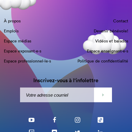
À propos
Contact
Emplois
Devenir bénévole!
Espace médias
Vidéos et balados
Espace exposant·e⋅s
Espace enseignant·e⋅s
Espace professionnel·le⋅s
Politique de confidentialité
Inscrivez-vous à l'infolettre