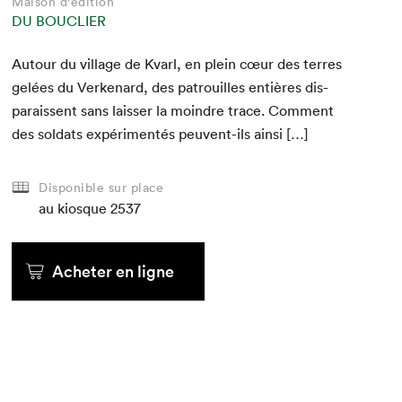
Maison d'édition
DU BOUCLIER
Autour du vil­lage de Kvarl, en plein cœur des ter­res
gelées du Verke­nard, des patrouilles entières dis­
parais­sent sans laiss­er la moin­dre trace. Com­ment
des sol­dats expéri­men­tés peu­vent-ils ainsi […]
Disponible sur place
au kiosque
2537
Acheter en ligne