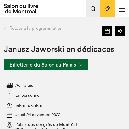
L'événement
Nos activités
retour
Retour à la programmation
Préparer sa visite au Salon
Liens pratiques
Janusz Jaworski en dédicaces
Préparer sa visite
Billetterie du Salon au Palais
Actualités
Salon au Palais
Au Palais
SLM PRO
Salon dans la ville et en ligne
En personne
Projets partenaires
18h00 à 20h00
Espace exposant⋅e⋅s
Jeudi 24 novembre 2022
Espace enseignant·e·s
Palais des congrès de Montréal