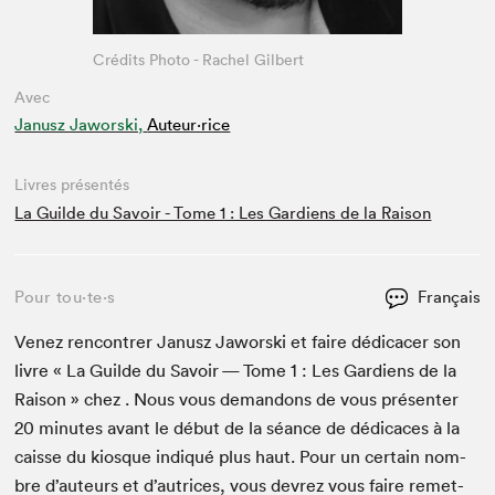
Crédits Photo - Rachel Gilbert
Avec
Janusz Jaworski,
Auteur·rice
Livres présentés
La Guilde du Savoir - Tome 1 : Les Gardiens de la Raison
Pour tou⋅te⋅s
Français
Venez ren­con­tr­er Janusz Jawors­ki et faire dédi­cac­er son
livre « La Guilde du Savoir — Tome
1
: Les Gar­di­ens de la
Rai­son » chez . Nous vous deman­dons de vous présen­ter
20
min­utes avant le début de la séance de dédi­caces à la
caisse du kiosque indiqué plus haut. Pour un cer­tain nom­
bre d’auteurs et d’autrices, vous devrez vous faire remet­