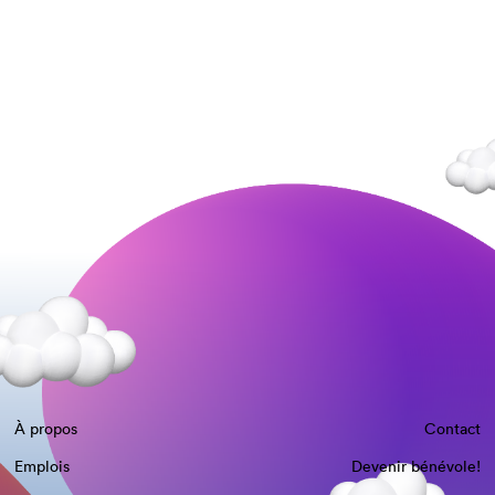
À propos
Contact
Emplois
Devenir bénévole!