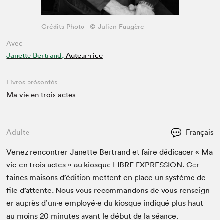
Crédits Photo - © Julien Faugère
Avec
Janette Bertrand,
Auteur·rice
Livres présentés
Ma vie en trois actes
Adulte
Français
Venez ren­con­tr­er Janette Bertrand et faire dédi­cac­er « Ma
vie en trois actes » au kiosque
LIBRE
EXPRES­SION
. Cer­
taines maisons d’édi­tion met­tent en place un sys­tème de
file d’at­tente. Nous vous recom­man­dons de vous ren­seign­
er auprès d’un·e employé·e du kiosque indiqué plus haut
au moins
20
min­utes avant le début de la séance.