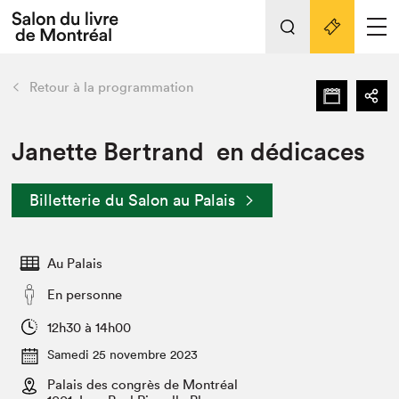
L'événement
Nos activités
retour
Retour à la programmation
Préparer sa visite au Salon
Liens pratiques
Janette Bertrand en dédicaces
Préparer sa visite
Billetterie du Salon au Palais
Actualités
Salon au Palais
Au Palais
SLM PRO
Salon dans la ville et en ligne
En personne
Projets partenaires
12h30 à 14h00
Espace exposant⋅e⋅s
Samedi 25 novembre 2023
Espace enseignant·e·s
Palais des congrès de Montréal