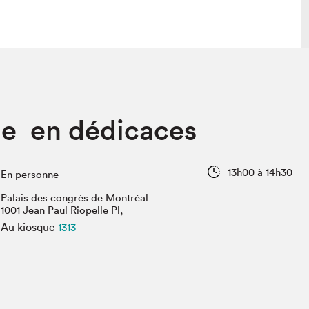
lais
Salon dans la ville et en ligne
e en dédicaces
tion
Programmation dans la ville
colaires Hydro-Québec
Programmation en ligne
Vidéos et balados
13h00 à 14h30
En personne
xposant·e·s
Palais des congrès de Montréal
teur·rice·s
1001 Jean Paul Riopelle Pl,
Au kiosque
1313