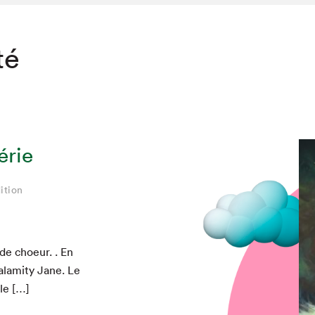
té
érie
ition
 de choeur. . En
alami­ty Jane. Le
ule […]