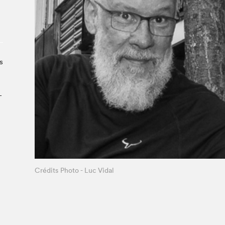
À propos du Salon
Liste des exposant·e·s
Liste des auteur·rice·s
s
­
Crédits Photo - Luc Vidal