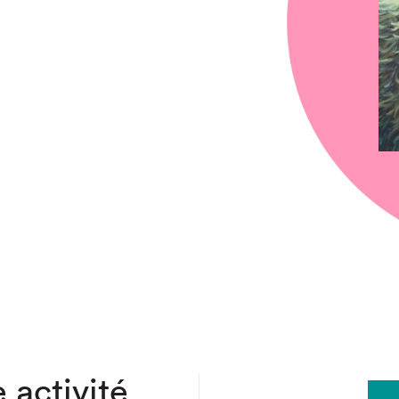
chez-vous?
 activité