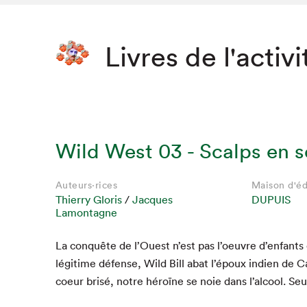
Livres de l'activi
Wild West 03 - Scalps en s
Auteurs·rices
Maison d'éd
Thierry Gloris
/
Jacques
DUPUIS
Lamontagne
La con­quête de l’Ouest n’est pas l’oeu­vre d’en­fants
légitime défense, Wild Bill abat l’époux indi­en de C
coeur brisé, notre héroïne se noie dans l’al­cool. Se