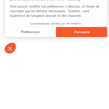
À propos
Contact
Emplois
Devenir bénévo
Espace médias
Vidéos et balad