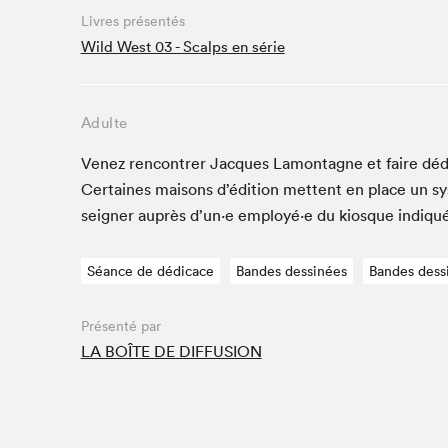
Café La Presse
Livres présentés
Espace Côte-des-Neiges
Wild West 03 - Scalps en série
Espace jeunesse présenté par Desjardins
Espace Zines
Adulte
La lecture en cadeau
Le grand jeu de lecture à voix haute du Salon du livre
Venez ren­con­tr­er Jacques Lam­on­tagne et faire déd
de Montréal
Cer­taines maisons d’édi­tion met­tent en place un s
Lettres québécoises au Salon
seign­er auprès d’un·e employé·e du kiosque indiqu
Louisiane enracinée et branchée
Mur des illustrateur·rice·s
Séance de dédicace
Bandes dessinées
Bandes dess
SLM PRO
Zone Manga
Présenté par
LA BOÎTE DE DIFFUSION