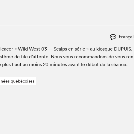
Espace ado | Lis-moi MTL
Espace des tout-petits
Espace Radio-Canada
La cabane à culture
Françai
La Maison des libraires
Le Salon dans ta classe
i­cac­er « Wild West
03
— Scalps en série » au kiosque
DUPUIS
.
ys­tème de file d’at­tente. Nous vous recom­man­dons de vous ren
Liseur Public
é plus haut au moins
20
min­utes avant le début de la séance.
Matinées scolaires Hydro-Québec
Narra
inées québécoises
Vitrine du Festival littéraire international Metropolis
bleu au SLM