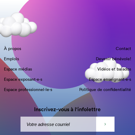
À propos
Contact
Emplois
Devenir bénévole!
Espace médias
Vidéos et balados
Espace exposant·e⋅s
Espace enseignant·e⋅s
Espace professionnel·le⋅s
Politique de confidentialité
Inscrivez-vous à l'infolettre