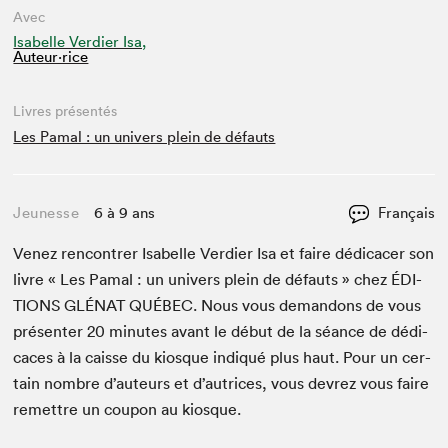
Avec
Isabelle Verdier Isa,
Auteur·rice
Livres présentés
Les Pamal : un univers plein de défauts
Jeunesse
6 à 9 ans
Français
Venez ren­con­tr­er Isabelle Verdier Isa et faire dédi­cac­er son
livre « Les Pamal : un univers plein de défauts » chez
ÉDI­
TIONS
GLÉ­NAT
QUÉBEC
. Nous vous deman­dons de vous
présen­ter
20
min­utes avant le début de la séance de dédi­
caces à la caisse du kiosque indiqué plus haut. Pour un cer­
tain nom­bre d’auteurs et d’autrices, vous devrez vous faire
remet­tre un coupon au kiosque.