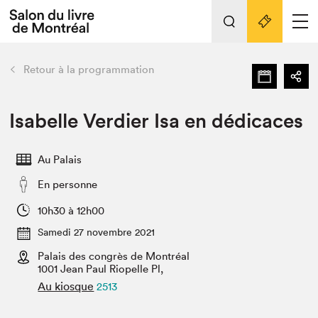
L'événement
Nos activités
retour
Retour à la programmation
Préparer sa visite au Salon
Liens pratiques
Isabelle Verdier Isa en dédicaces
Préparer sa visite
Au Palais
Actualités
En personne
Salon au Palais
SLM PRO
10h30 à 12h00
Salon dans la ville et en ligne
Samedi 27 novembre 2021
Palais des congrès de Montréal
Projets partenaires
Espace exposant⋅e⋅s
1001 Jean Paul Riopelle Pl,
Au kiosque
2513
Espace enseignant·e·s