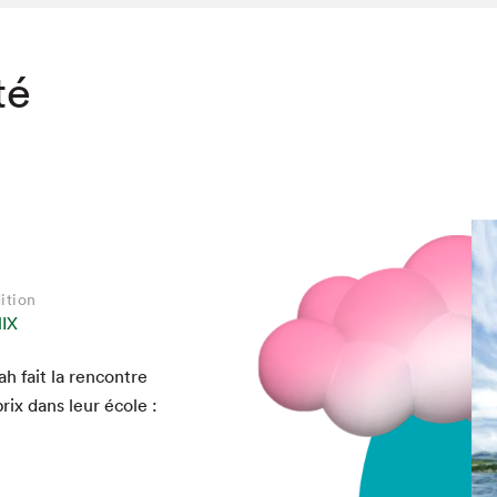
té
ition
IX
ah fait la ren­con­tre
rix dans leur école :