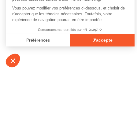
À propos
Contact
Emplois
Devenir bénévo
Espace médias
Vidéos et balad