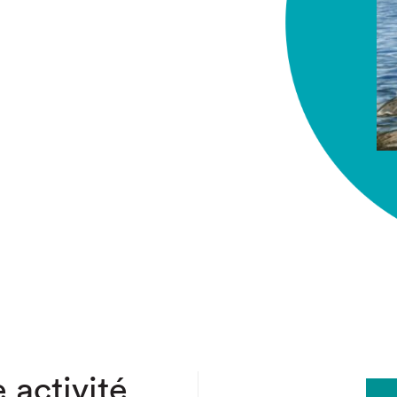
chez-vous?
 activité