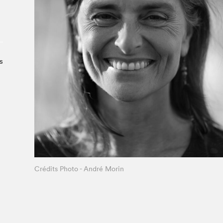
À propos du Salon
Liste des exposant·e·s
Liste des auteur·rice·s
s
Crédits Photo - André Morin