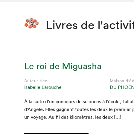
Livres de l'activi
Le roi de Miguasha
Auteur·rice
Maison d'éd
Isabelle Larouche
DU PHOEN
À la suite d’un con­cours de sci­ences à l’école, Tal­lu­l
d’Angèle. Elles gag­nent toutes les deux le pre­mier p
un voy­age. Au fil des kilo­mètres, les deux […]