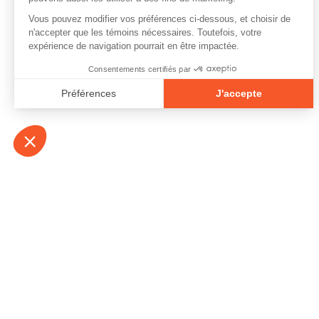
À propos
Contact
Emplois
Devenir bénévo
Espace médias
Vidéos et balad