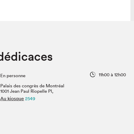
lais
Salon dans la ville et en ligne
 dédicaces
tion
Programmation dans la ville
colaires Hydro-Québec
Programmation en ligne
Vidéos et balados
11h00 à 12h00
En personne
xposant·e·s
Palais des congrès de Montréal
teur·rice·s
1001 Jean Paul Riopelle Pl,
Au kiosque
2549