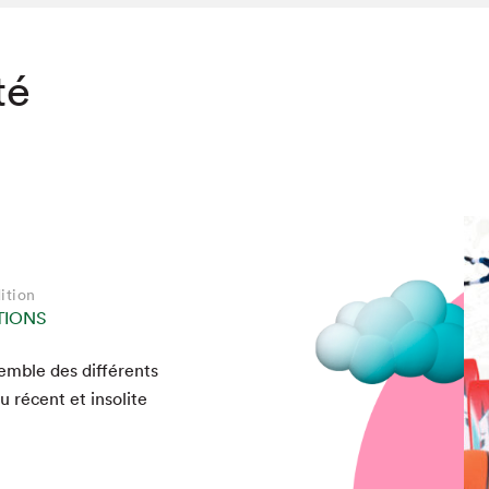
té
ition
TIONS
em­ble des dif­férents
au récent et inso­lite