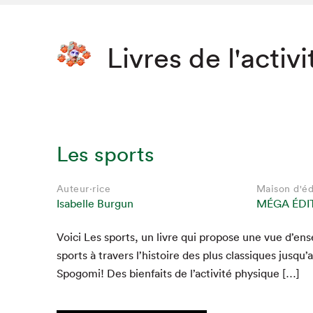
Livres de l'activi
Les sports
Auteur·rice
Maison d'éd
Isabelle Burgun
MÉGA ÉDI
Voici Les sports, un livre qui pro­pose une vue d’ens
sports à tra­vers l’his­toire des plus clas­siques jusqu’
Spogo­mi! Des bien­faits de l’ac­tiv­ité physique […]