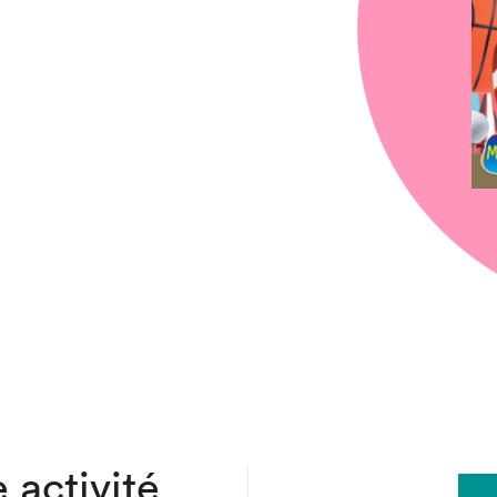
chez-vous?
 activité