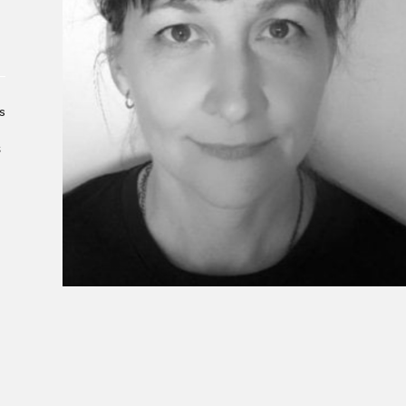
À propos du Salon
Liste des exposant·e·s
Liste des auteur·rice·s
s
s