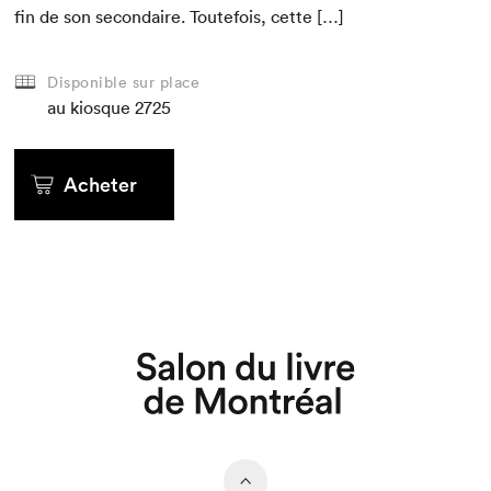
fin de son sec­ondaire. Toute­fois, cette […]
Disponible sur place
au kiosque
2725
Acheter
Que cherchez-vous?