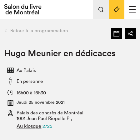
L'événement
Nos activités
retour
Retour à la programmation
Préparer sa visite au Salon
Liens pratiques
Hugo Meunier en dédicaces
Préparer sa visite
Au Palais
Actualités
En personne
Salon au Palais
SLM PRO
15h00 à 16h30
Salon dans la ville et en ligne
Jeudi 25 novembre 2021
Palais des congrès de Montréal
Projets partenaires
Espace exposant⋅e⋅s
1001 Jean Paul Riopelle Pl,
Au kiosque
2725
Espace enseignant·e·s