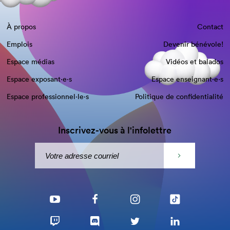
À propos
Contact
Emplois
Devenir bénévole!
Espace médias
Vidéos et balados
Espace exposant·e⋅s
Espace enseignant·e⋅s
Espace professionnel·le⋅s
Politique de confidentialité
Inscrivez-vous à l'infolettre