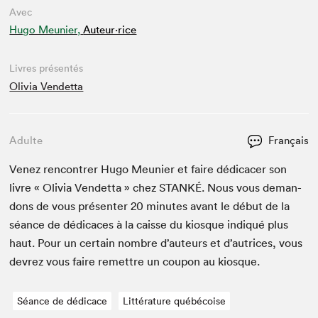
Avec
Hugo Meunier,
Auteur·rice
Livres présentés
Olivia Vendetta
Adulte
Français
Venez ren­con­tr­er Hugo Meu­nier et faire dédi­cac­er son
livre « Olivia Vendet­ta » chez
STANKÉ
. Nous vous deman­
dons de vous présen­ter
20
min­utes avant le début de la
séance de dédi­caces à la caisse du kiosque indiqué plus
haut. Pour un cer­tain nom­bre d’auteurs et d’autrices, vous
devrez vous faire remet­tre un coupon au kiosque.
Séance de dédicace
Littérature québécoise