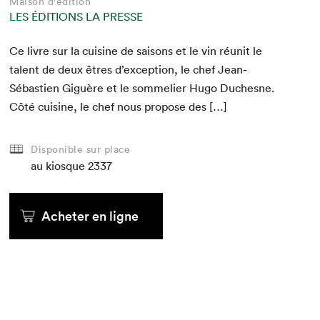
Maison d'édition
LES ÉDITIONS LA PRESSE
Ce livre sur la cui­sine de saisons et le vin réu­nit le
tal­ent de deux êtres d’exception, le chef Jean-
Sébastien Giguère et le som­me­li­er Hugo Duch­esne.
Côté cui­sine, le chef nous pro­pose des […]
Disponible sur place
au kiosque
2337
Acheter en ligne