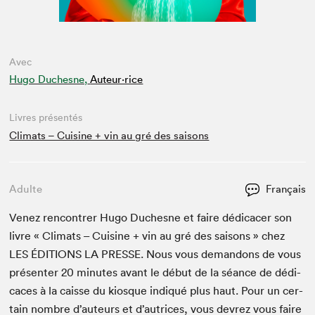
Avec
Hugo Duchesne,
Auteur·rice
Livres présentés
Climats – Cuisine + vin au gré des saisons
Adulte
Français
Venez ren­con­tr­er Hugo Duch­esne et faire dédi­cac­er son
livre « Cli­mats – Cui­sine + vin au gré des saisons » chez
LES
ÉDI­TIONS
LA
PRESSE
. Nous vous deman­dons de vous
présen­ter
20
min­utes avant le début de la séance de dédi­
caces à la caisse du kiosque indiqué plus haut. Pour un cer­
tain nom­bre d’auteurs et d’autrices, vous devrez vous faire