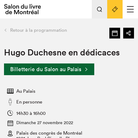
L'événement
Nos activités
retour
Retour à la programmation
Préparer sa visite au Salon
Liens pratiques
Hugo Duchesne en dédicaces
Préparer sa visite
Billetterie du Salon au Palais
Actualités
Salon au Palais
Au Palais
SLM PRO
Salon dans la ville et en ligne
En personne
Projets partenaires
14h30 à 16h00
Espace exposant⋅e⋅s
Dimanche 27 novembre 2022
Espace enseignant·e·s
Palais des congrès de Montréal