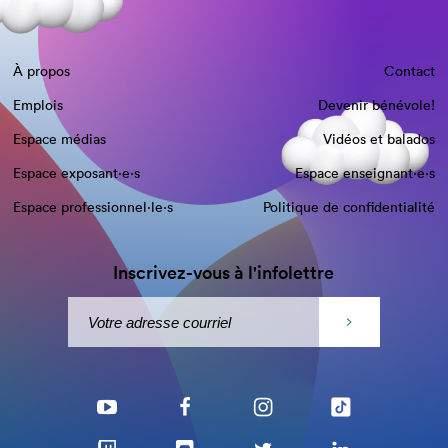
À propos
Contact
Emplois
Devenir bénévole!
Espace médias
Vidéos et balados
Espace exposant·e⋅s
Espace enseignant·e⋅s
Espace professionnel·le⋅s
Politique de confidentialité
Inscrivez-vous à l'infolettre