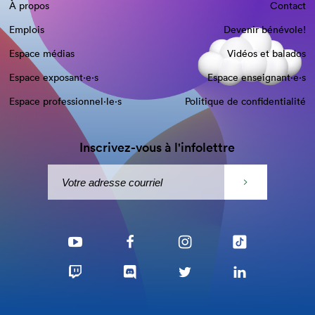
À propos
Contact
Emplois
Devenir bénévole!
Espace médias
Vidéos et balados
Espace exposant·e⋅s
Espace enseignant·e⋅s
Espace professionnel·le⋅s
Politique de confidentialité
Inscrivez-vous à l'infolettre