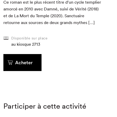
Ce roman est le plus récent titre d’un cycle tem­pli­er
amor­cé en
2010
avec Damné, suivi de Vérité (
2018
)
et de La Mort du Tem­ple (
2020
). Sanc­tu­aire
retourne aux sources de deux grands mythes […]
Disponible sur place
au kiosque
2713
Acheter
Participer à cette activité