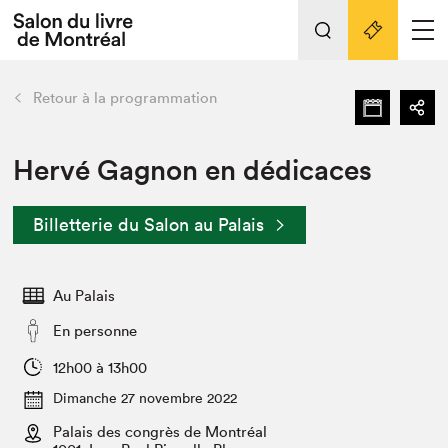
L'événement
Nos activités
retour
Retour à la programmation
Préparer sa visite au Salon
Liens pratiques
Hervé Gagnon en dédicaces
Préparer sa visite
Billetterie du Salon au Palais
Actualités
Salon au Palais
Au Palais
SLM PRO
Salon dans la ville et en ligne
En personne
Projets partenaires
12h00 à 13h00
Espace exposant⋅e⋅s
Dimanche 27 novembre 2022
Espace enseignant·e·s
Palais des congrès de Montréal