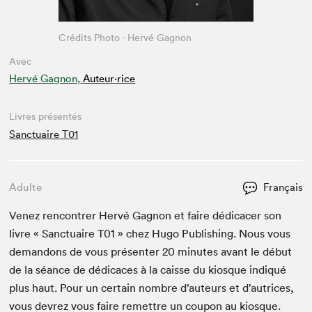
Crédits Photo - Hervé Gagnon
Avec
Hervé Gagnon,
Auteur·rice
Livres présentés
Sanctuaire T01
Adulte
Français
Venez ren­con­tr­er Hervé Gagnon et faire dédi­cac­er son
livre « Sanc­tu­aire
T
01
» chez Hugo Pub­lish­ing. Nous vous
deman­dons de vous présen­ter
20
min­utes avant le début
de la séance de dédi­caces à la caisse du kiosque indiqué
plus haut. Pour un cer­tain nom­bre d’auteurs et d’autrices,
vous devrez vous faire remet­tre un coupon au kiosque.