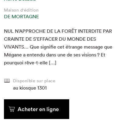
Maison d'édition
DE MORTAGNE
NUL
N’
APPROCHE
DE
LA
FORÊT
INTER­DITE
PAR
CRAINTE
DE
S’
EFFACER
DU
MONDE
DES
VIVANTS
… Que sig­ni­fie cet étrange mes­sage que
Mégane a enten­du dans une de ses visions ? Et
pourquoi rêve-t-elle […]
Disponible sur place
au kiosque
1301
Acheter en ligne