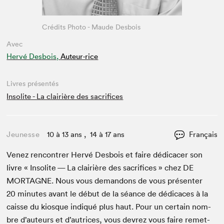
Crédits Photo - Maude Desbois
Avec
Hervé Desbois,
Auteur·rice
Livres présentés
Insolite - La clairière des sacrifices
Jeunesse
10 à 13 ans , 14 à 17 ans
Français
Venez ren­con­tr­er Hervé Des­bois et faire dédi­cac­er son
livre « Inso­lite — La clair­ière des sac­ri­fices » chez
DE
MORTAGNE
. Nous vous deman­dons de vous présen­ter
20
min­utes avant le début de la séance de dédi­caces à la
caisse du kiosque indiqué plus haut. Pour un cer­tain nom­
bre d’auteurs et d’autrices, vous devrez vous faire remet­