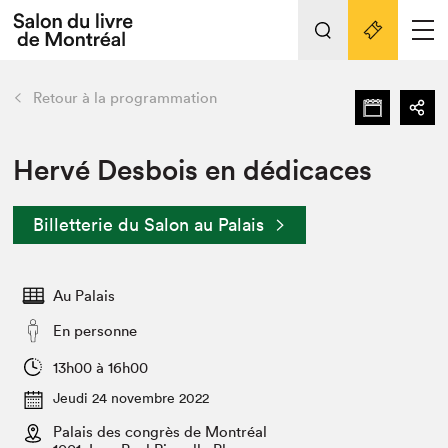
L'événement
Nos activités
retour
Retour à la programmation
Préparer sa visite au Salon
Liens pratiques
Hervé Desbois en dédicaces
Préparer sa visite
Billetterie du Salon au Palais
Actualités
Salon au Palais
Au Palais
SLM PRO
Salon dans la ville et en ligne
En personne
Projets partenaires
13h00 à 16h00
Espace exposant⋅e⋅s
Jeudi 24 novembre 2022
Espace enseignant·e·s
Palais des congrès de Montréal