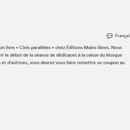
Espace ado | Lis-moi MTL
Espace des tout-petits
Espace Radio-Canada
La cabane à culture
Françai
La Maison des libraires
Le Salon dans ta classe
son livre « Ciels par­al­lèles » chez Édi­tions Mains libres. Nous
t le début de la séance de dédi­caces à la caisse du kiosque
Liseur Public
s et d’autrices, vous devrez vous faire remet­tre un coupon au
Matinées scolaires Hydro-Québec
Narra
Vitrine du Festival littéraire international Metropolis
bleu au SLM