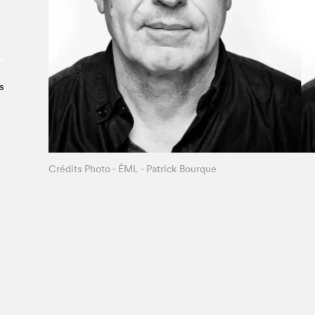
À propos du Salon
Liste des exposant·e·s
Liste des auteur·rice·s
s
Crédits Photo - ÉML - Patrick Bourque