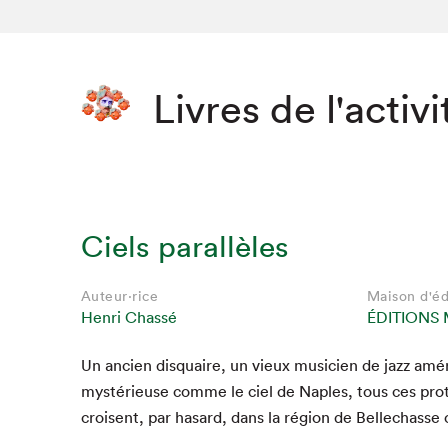
Livres de l'activi
Ciels parallèles
Auteur·rice
Maison d'éd
Henri Chassé
ÉDITIONS 
Un ancien dis­quaire, un vieux musi­cien de jazz améri
Que cher
mys­térieuse comme le ciel de Naples, tous ces pro­ta
croisent, par hasard, dans la région de Bel­le­chas­se