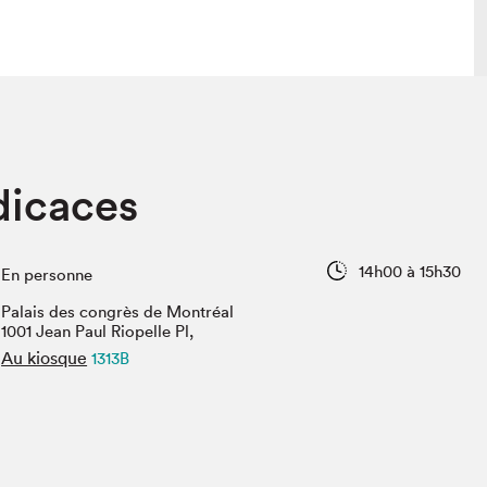
lais
Salon dans la ville et en ligne
dicaces
tion
Programmation dans la ville
colaires Hydro-Québec
Programmation en ligne
Vidéos et balados
14h00 à 15h30
En personne
xposant·e·s
Palais des congrès de Montréal
teur·rice·s
1001 Jean Paul Riopelle Pl,
Au kiosque
1313B