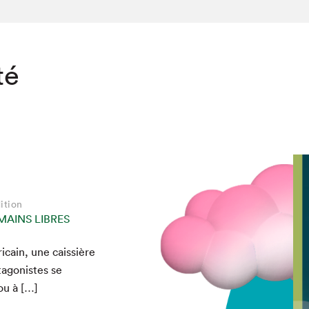
té
ition
MAINS LIBRES
­cain, une cais­sière
chez-vous?
g­o­nistes se
 ou à […]