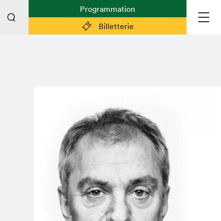
Programmation
Billetterie
Liens pratiques
Plan du Salon
Préparer sa visite
Partenaires
Espace médias
Espace exposant·e·s
Espace enseignant·e·s
Espace participant⋅e⋅s
Espace Salon dans la ville
Espace bénévoles
Devenir bénévole