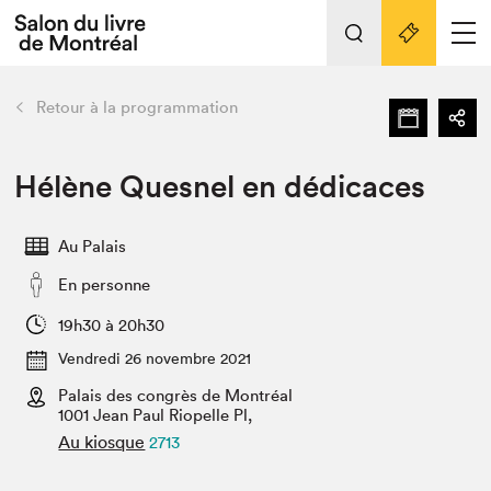
L'événement
Nos activités
retour
Retour à la programmation
Préparer sa visite au Salon
Liens pratiques
Hélène Quesnel en dédicaces
Préparer sa visite
Au Palais
Actualités
En personne
Salon au Palais
SLM PRO
19h30 à 20h30
Salon dans la ville et en ligne
Vendredi 26 novembre 2021
Palais des congrès de Montréal
Projets partenaires
Espace exposant⋅e⋅s
1001 Jean Paul Riopelle Pl,
Au kiosque
2713
Espace enseignant·e·s