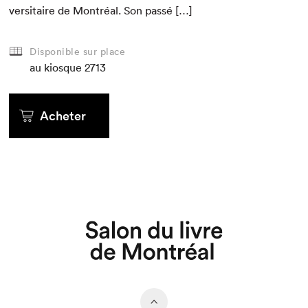
ver­si­taire de Mon­tréal. Son passé […]
Disponible sur place
au kiosque
2713
Acheter
Que cherchez-vous?