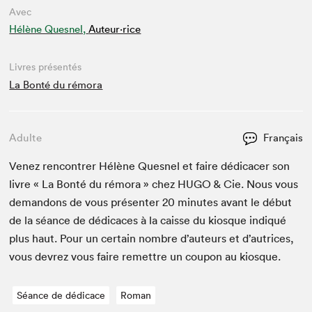
Avec
Hélène Quesnel,
Auteur·rice
Livres présentés
La Bonté du rémora
Adulte
Français
Venez ren­con­tr­er Hélène Ques­nel et faire dédi­cac­er son
livre « La Bon­té du rémo­ra » chez
HUGO
&
Cie. Nous vous
deman­dons de vous présen­ter
20
min­utes avant le début
de la séance de dédi­caces à la caisse du kiosque indiqué
plus haut. Pour un cer­tain nom­bre d’auteurs et d’autrices,
vous devrez vous faire remet­tre un coupon au kiosque.
Séance de dédicace
Roman