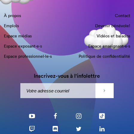
À propos
Contact
Emplois
Devenir bénévole!
Espace médias
Vidéos et balados
Espace exposant·e⋅s
Espace enseignant·e⋅s
Espace professionnel·le⋅s
Politique de confidentialité
Inscrivez-vous à l'infolettre