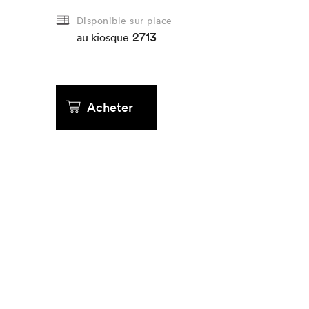
Disponible sur place
Que cher
2713
au kiosque
Acheter