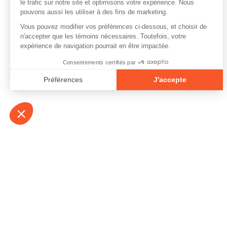
À propos
Contact
Emplois
Devenir bénévo
Espace médias
Vidéos et balad