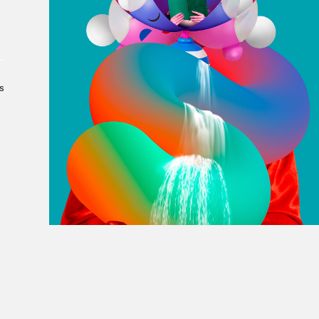
À propos du Salon
Liste des exposant·e·s
Liste des auteur·rice·s
s