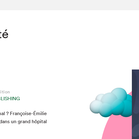
té
ition
LISHING
mal ? Françoise-Émi­lie
dans un grand hôpi­tal