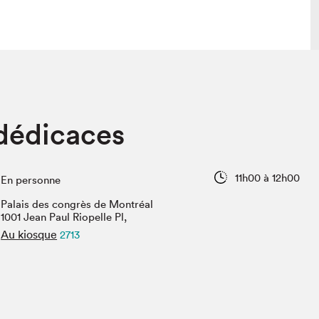
lais
Salon dans la ville et en ligne
dédicaces
tion
Programmation dans la ville
colaires Hydro-Québec
Programmation en ligne
Vidéos et balados
11h00 à 12h00
En personne
xposant·e·s
Palais des congrès de Montréal
teur·rice·s
1001 Jean Paul Riopelle Pl,
Au kiosque
2713