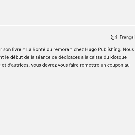
Espace ado | Lis-moi MTL
Espace des tout-petits
Espace Radio-Canada
La cabane à culture
Françai
La Maison des libraires
Le Salon dans ta classe
er son livre « La Bon­té du rémo­ra » chez Hugo Pub­lish­ing. Nous
t le début de la séance de dédi­caces à la caisse du kiosque
Liseur Public
s et d’autrices, vous devrez vous faire remet­tre un coupon au
Matinées scolaires Hydro-Québec
Narra
Vitrine du Festival littéraire international Metropolis
bleu au SLM