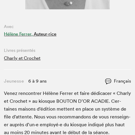
Avec
Hélène Ferrer,
Auteur·rice
Livres présentés
Charly et Crochet
Jeunesse
6 à 9 ans
Français
Venez ren­con­tr­er Hélène Fer­rer et faire dédi­cac­er « Char­ly
et Cro­chet » au kiosque
BOU­TON
D’OR
ACADIE
. Cer­
taines maisons d’édi­tion met­tent en place un sys­tème de
file d’at­tente. Nous vous recom­man­dons de vous ren­seign­
er auprès d’un·e employé·e du kiosque indiqué plus haut
au moins
20
min­utes avant le début de la séance.