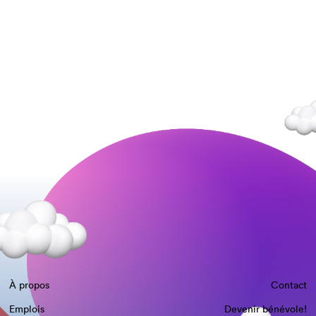
À propos
Contact
Emplois
Devenir bénévole!