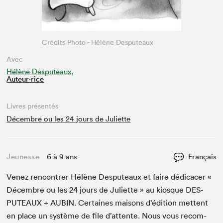
Crédits Photo - Hélène Desputeaux
Avec
Hélène Desputeaux,
Auteur·rice
Livres présentés
Décembre ou les 24 jours de Juliette
Jeunesse
6 à 9 ans
Français
Venez ren­con­tr­er Hélène Des­puteaux et faire dédi­cac­er «
Décem­bre ou les
24
jours de Juli­ette » au kiosque
DES­
PUTEAUX
+
AUBIN
. Cer­taines maisons d’édi­tion met­tent
en place un sys­tème de file d’at­tente. Nous vous recom­