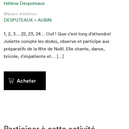
Hélène Desputeaux
Maison d'édition
DESPUTEAUX + AUBIN
1
,
2
,
3
…
22
,
23
,
24
… Ouf ! Que c’est long d’attendre!
Juli­ette compte les dodos, observe et par­ticipe aux
pré­parat­ifs de la fête de Noël. Elle chante, danse,
bricole, s’impatiente et… […]
Acheter
Participer à cette activité