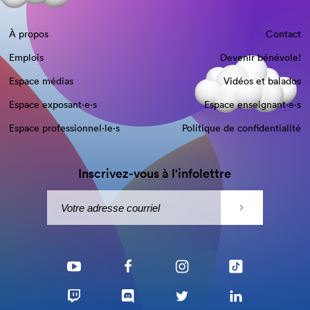
À propos
Contact
Emplois
Devenir bénévole!
Espace médias
Vidéos et balados
Espace exposant·e⋅s
Espace enseignant·e⋅s
Espace professionnel·le⋅s
Politique de confidentialité
Inscrivez-vous à l'infolettre