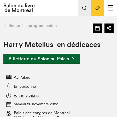
L'événement
Nos activités
retour
Retour à la programmation
Préparer sa visite au Salon
Liens pratiques
Harry Metellus en dédicaces
Préparer sa visite
Billetterie du Salon au Palais
Actualités
Salon au Palais
Au Palais
SLM PRO
Salon dans la ville et en ligne
En personne
Projets partenaires
19h00 à 21h00
Espace exposant⋅e⋅s
Samedi 26 novembre 2022
Espace enseignant·e·s
Palais des congrès de Montréal