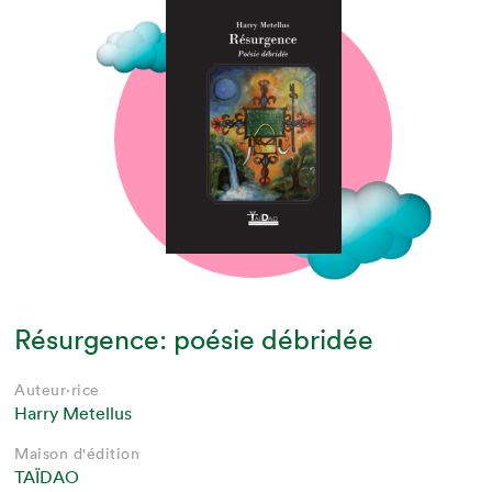
Résurgence: poésie débridée
Auteur·rice
Harry Metellus
Maison d'édition
TAÏDAO