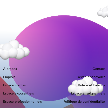
À propos
Contact
Emplois
Devenir bénévole!
Espace médias
Vidéos et balados
Espace exposant·e⋅s
Espace enseignant·e⋅s
Espace professionnel·le⋅s
Politique de confidentialité