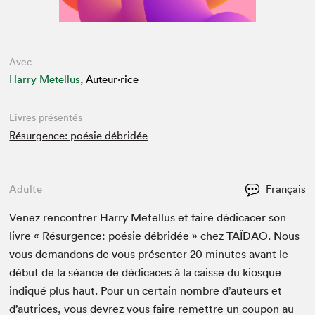
Avec
Harry Metellus,
Auteur·rice
Livres présentés
Résurgence: poésie débridée
Adulte
Français
Venez ren­con­tr­er Har­ry Metel­lus et faire dédi­cac­er son
livre « Résur­gence: poésie débridée » chez
TAÏ­DAO
. Nous
vous deman­dons de vous présen­ter
20
min­utes avant le
début de la séance de dédi­caces à la caisse du kiosque
indiqué plus haut. Pour un cer­tain nom­bre d’auteurs et
d’autrices, vous devrez vous faire remet­tre un coupon au