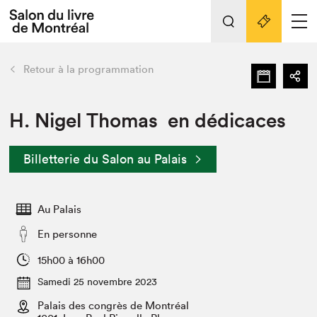
L'événement
Nos activités
retour
Retour à la programmation
Préparer sa visite au Salon
Liens pratiques
H. Nigel Thomas en dédicaces
Préparer sa visite
Billetterie du Salon au Palais
Actualités
Salon au Palais
Au Palais
SLM PRO
Salon dans la ville et en ligne
En personne
Projets partenaires
15h00 à 16h00
Espace exposant⋅e⋅s
Samedi 25 novembre 2023
Espace enseignant·e·s
Palais des congrès de Montréal