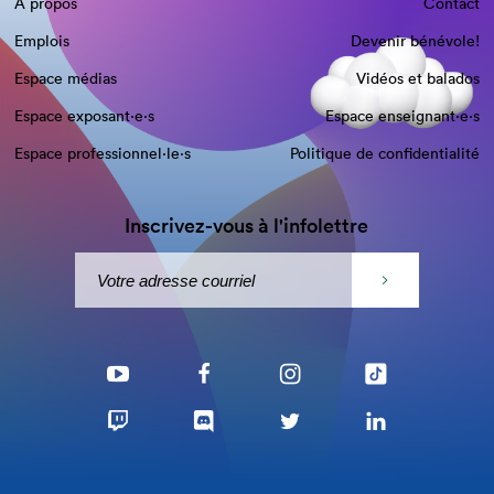
À propos
Contact
Emplois
Devenir bénévole!
Espace médias
Vidéos et balados
Espace exposant·e⋅s
Espace enseignant·e⋅s
Espace professionnel·le⋅s
Politique de confidentialité
Inscrivez-vous à l'infolettre