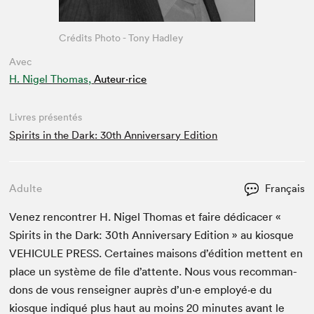
Crédits Photo - Tony Hadley
Avec
H. Nigel Thomas,
Auteur·rice
Livres présentés
Spirits in the Dark: 30th Anniversary Edition
Adulte
Français
Venez ren­con­tr­er H. Nigel Thomas et faire dédi­cac­er «
Spir­its in the Dark:
30
th
Anniver­sary Edi­tion » au kiosque
VEHICULE
PRESS
. Cer­taines maisons d’édi­tion met­tent en
place un sys­tème de file d’at­tente. Nous vous recom­man­
dons de vous ren­seign­er auprès d’un·e employé·e du
kiosque indiqué plus haut au moins
20
min­utes avant le