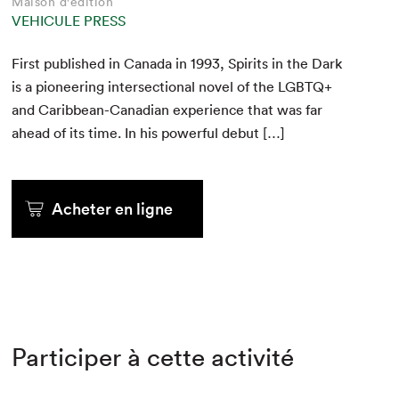
Maison d'édition
VEHICULE PRESS
First pub­lished in Cana­da in
1993
, Spir­its in the Dark
is a pio­neer­ing inter­sec­tion­al nov­el of the
LGBTQ
+
and Caribbean-Cana­di­an expe­ri­ence that was far
ahead of its time. In his pow­er­ful debut […]
Acheter en ligne
Participer à cette activité