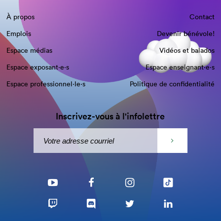
À propos
Contact
Emplois
Devenir bénévole!
Espace médias
Vidéos et balados
Espace exposant·e⋅s
Espace enseignant·e⋅s
Espace professionnel·le⋅s
Politique de confidentialité
Inscrivez-vous à l'infolettre