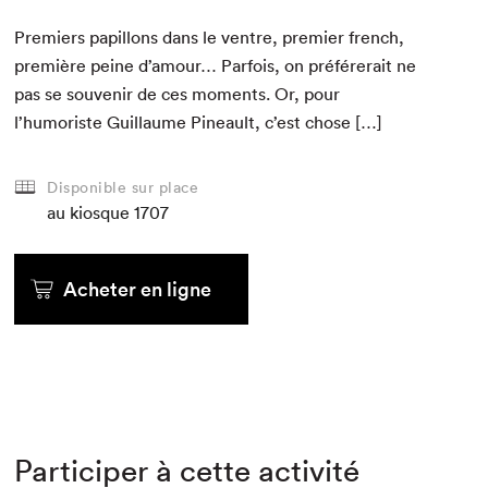
Pre­miers papil­lons dans le ven­tre, pre­mier french,
pre­mière peine d’amour… Par­fois, on préfér­erait ne
pas se sou­venir de ces moments. Or, pour
l’humoriste Guil­laume Pineault, c’est chose […]
Disponible sur place
au kiosque
1707
Acheter en ligne
Participer à cette activité