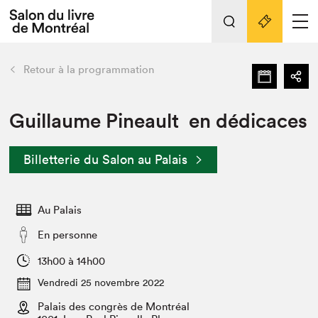
L'événement
Nos activités
retour
Retour à la programmation
Préparer sa visite au Salon
Liens pratiques
Guillaume Pineault en dédicaces
Préparer sa visite
Billetterie du Salon au Palais
Actualités
Salon au Palais
Au Palais
SLM PRO
Salon dans la ville et en ligne
En personne
Projets partenaires
13h00 à 14h00
Espace exposant⋅e⋅s
Vendredi 25 novembre 2022
Espace enseignant·e·s
Palais des congrès de Montréal