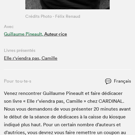
Crédits Photo - Félix Renaud
Avec
Guillaume Pineault,
Auteur·rice
Livres présentés
Elle r'viendra pas, Camille
Pour tou⋅te⋅s
Français
Venez ren­con­tr­er Guil­laume Pineault et faire dédi­cac­er
son livre « Elle r’vien­dra pas, Camille » chez
CAR­DI­NAL
.
Nous vous deman­dons de vous présen­ter
20
min­utes avant
le début de la séance de dédi­caces à la caisse du kiosque
indiqué plus haut. Pour un cer­tain nom­bre d’auteurs et
d’autrices, vous devrez vous faire remet­tre un coupon au