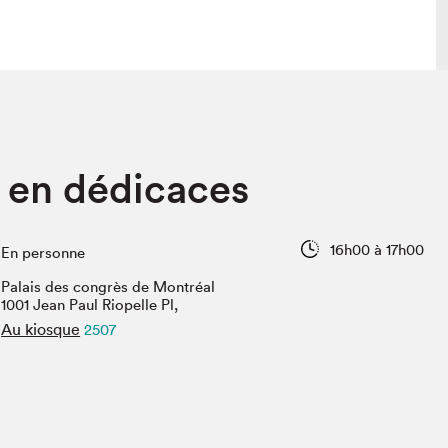
lais
Salon dans la ville et en ligne
 en dédicaces
tion
Programmation dans la ville
colaires Hydro-Québec
Programmation en ligne
Vidéos et balados
16h00 à 17h00
En personne
xposant·e·s
Palais des congrès de Montréal
teur·rice·s
1001 Jean Paul Riopelle Pl,
Au kiosque
2507