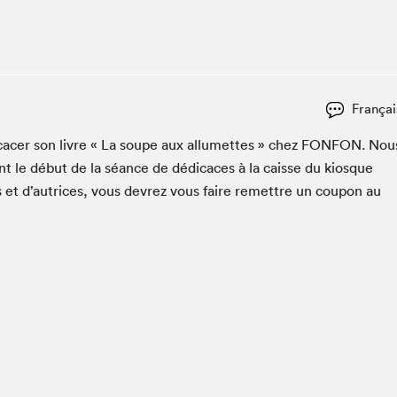
Espace ado | Lis-moi MTL
Espace des tout-petits
Espace Radio-Canada
La cabane à culture
Françai
La Maison des libraires
Le Salon dans ta classe
i­cac­er son livre « La soupe aux allumettes » chez
FON­FON
. Nou
t le début de la séance de dédi­caces à la caisse du kiosque
Liseur Public
s et d’autrices, vous devrez vous faire remet­tre un coupon au
Matinées scolaires Hydro-Québec
Narra
Vitrine du Festival littéraire international Metropolis
bleu au SLM