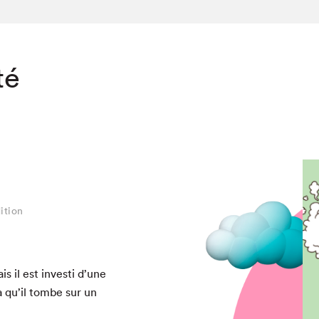
té
ition
s il est investi d’une
là qu’il tombe sur un