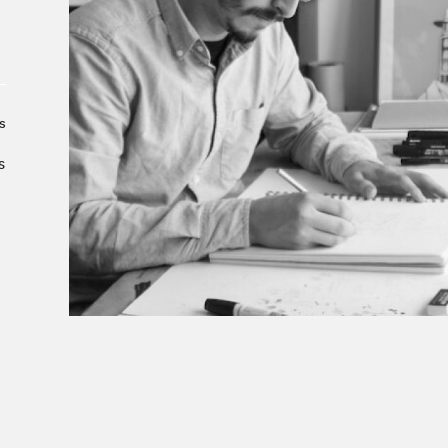
À propos du Salon
Liste des exposant·e·s
Liste des auteur·rice·s
s
s