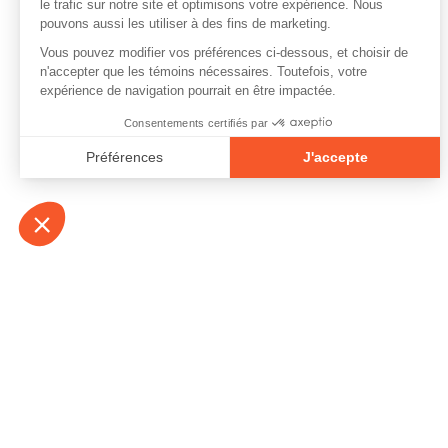
À propos
Contact
Emplois
Devenir bénévo
Espace médias
Vidéos et balad