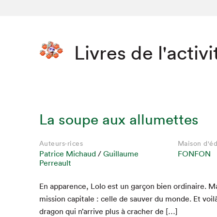
Livres de l'activi
La soupe aux allumettes
Auteurs·rices
Maison d'éd
Patrice Michaud
/
Guillaume
FONFON
Perreault
En apparence, Lolo est un garçon bien ordi­naire. Mai
mis­sion cap­i­tale : celle de sauver du monde. Et voi
drag­on qui n’arrive plus à cracher de […]