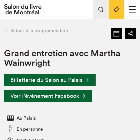
L'événement
Nos activités
retour
Retour à la programmation
Préparer sa visite au Salon
Liens pratiques
Grand entretien avec Martha
Wainwright
Préparer sa visite
Actualités
Billetterie du Salon au Palais
Salon au Palais
SLM PRO
Voir l'événement Facebook
Salon dans la ville et en ligne
Projets partenaires
Espace exposant⋅e⋅s
Au Palais
Espace enseignant·e·s
En personne