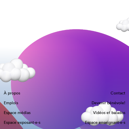
À propos
Contact
Emplois
Devenir bénévole!
Espace médias
Vidéos et balados
Espace exposant·e⋅s
Espace enseignant·e⋅s