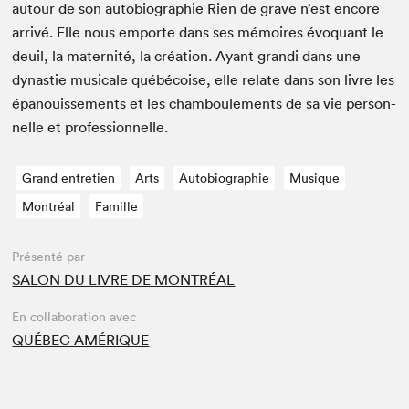
autour de son auto­bi­ogra­phie Rien de grave n’est encore
arrivé. Elle nous emporte dans ses mémoires évo­quant le
deuil, la mater­nité, la créa­tion. Ayant gran­di dans une
dynas­tie musi­cale québé­coise, elle relate dans son livre les
épanouisse­ments et les cham­boule­ments de sa vie per­son­
nelle et professionnelle.
Grand entretien
Arts
Autobiographie
Musique
Montréal
Famille
Présenté par
SALON DU LIVRE DE MONTRÉAL
En collaboration avec
QUÉBEC AMÉRIQUE