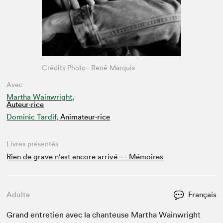
Crédits Photo - René Marquis
Avec
Martha Wainwright,
Auteur·rice
Dominic Tardif,
Animateur⋅rice
Livres présentés
Rien de grave n'est encore arrivé ― Mémoires
Adulte
Français
Grand entre­tien avec la chanteuse Martha Wain­wright