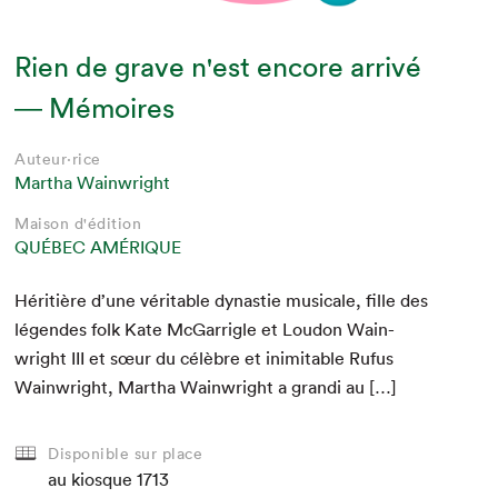
Rien de grave n'est encore arrivé
― Mémoires
Auteur·rice
Martha Wainwright
Maison d'édition
QUÉBEC AMÉRIQUE
Héri­tière d’une véri­ta­ble dynas­tie musi­cale, fille des
légen­des folk Kate McGar­rigle et Loudon Wain­
wright
III
et sœur du célèbre et inim­itable Rufus
Wain­wright, Martha Wain­wright a gran­di au […]
Disponible sur place
au kiosque
1713