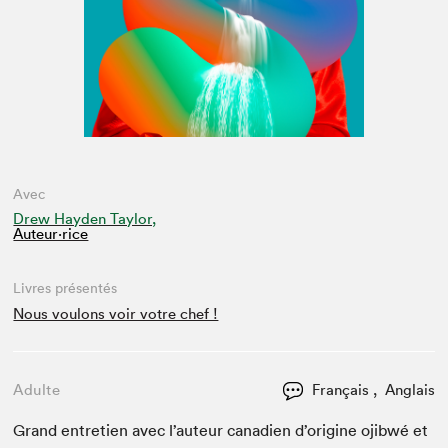
Avec
Drew Hayden Taylor,
Auteur·rice
Livres présentés
Nous voulons voir votre chef !
Adulte
Français , Anglais
Grand entre­tien avec l’au­teur cana­di­en d’o­rig­ine ojib­wé et