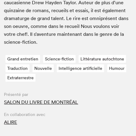
cau­casi­enne Drew Hay­den Tay­lor. Auteur de plus d’une
quin­zaine de romans, recueils et essais, il est égale­ment
dra­maturge de grand tal­ent. Le rire est omniprésent dans
son oeu­vre, comme dans le recueil Nous voulons voir
votre chef!. Il s’aven­ture main­tenant dans le genre de la
science-fiction.
Grand entretien
Science-fiction
Littérature autochtone
Traduction
Nouvelle
Intelligence artificielle
Humour
Extraterrestre
Présenté par
SALON DU LIVRE DE MONTRÉAL
En collaboration avec
ALIRE