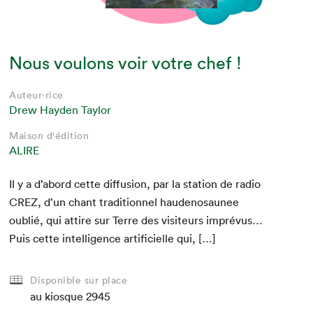
Nous voulons voir votre chef !
Auteur·rice
Drew Hayden Taylor
Maison d'édition
ALIRE
Il y a d’abord cette dif­fu­sion, par la sta­tion de radio
CREZ
, d’un chant tra­di­tion­nel hau­denosaunee
oublié, qui attire sur Terre des vis­i­teurs imprévus…
Puis cette intel­li­gence arti­fi­cielle qui, […]
Disponible sur place
au kiosque
2945