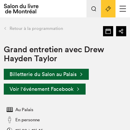
L'événement
Nos activités
retour
Retour à la programmation
Préparer sa visite au Salon
Liens pratiques
Grand entretien avec Drew
Hayden Taylor
Préparer sa visite
Actualités
Billetterie du Salon au Palais
Salon au Palais
SLM PRO
Voir l'événement Facebook
Salon dans la ville et en ligne
Projets partenaires
Espace exposant⋅e⋅s
Au Palais
Espace enseignant·e·s
En personne