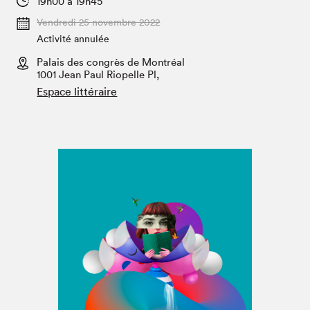
19h00 à 19h45
Espace médias
Vendredi 25 novembre 2022
Activité annulée
Palais des congrès de Montréal
1001 Jean Paul Riopelle Pl,
Espace littéraire