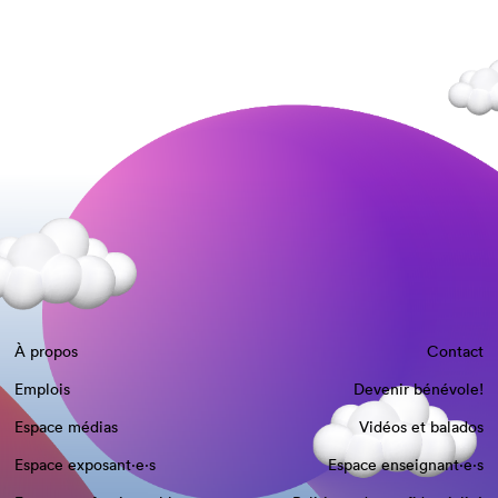
À propos
Contact
Emplois
Devenir bénévole!
Espace médias
Vidéos et balados
Espace exposant·e⋅s
Espace enseignant·e⋅s