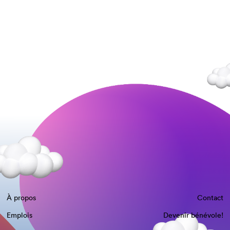
À propos
Contact
Emplois
Devenir bénévole!