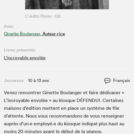
Crédits Photo - GB
Avec
Ginette Boulanger,
Auteur·rice
Livres présentés
L'incroyable envolée
Jeunesse
10 à 13 ans
Français
Venez ren­con­tr­er Ginette Boulanger et faire dédi­cac­er «
L’in­croy­able envolée » au kiosque
DÉFENDU
!. Cer­taines
maisons d’édi­tion met­tent en place un sys­tème de file
d’at­tente. Nous vous recom­man­dons de vous ren­seign­er
auprès d’un·e employé·e du kiosque indiqué plus haut au
moins
20
min­utes avant le début de la séance.