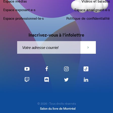
Espace médias
Vidéos et balados
Espace exposant·e⋅s
Espace enseignant·e⋅s
Espace professionnel·le⋅s
Politique de confidentialité
Inscrivez-vous à l'infolettre
© 2026 - Tous droits réservés