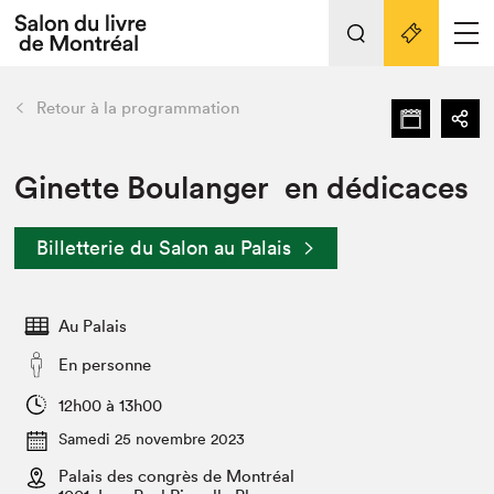
L'événement
Nos activités
retour
Retour à la programmation
Préparer sa visite au Salon
Liens pratiques
Ginette Boulanger en dédicaces
Préparer sa visite
Billetterie du Salon au Palais
Actualités
Salon au Palais
Au Palais
SLM PRO
Salon dans la ville et en ligne
En personne
Projets partenaires
12h00 à 13h00
Espace exposant⋅e⋅s
Samedi 25 novembre 2023
Espace enseignant·e·s
Palais des congrès de Montréal