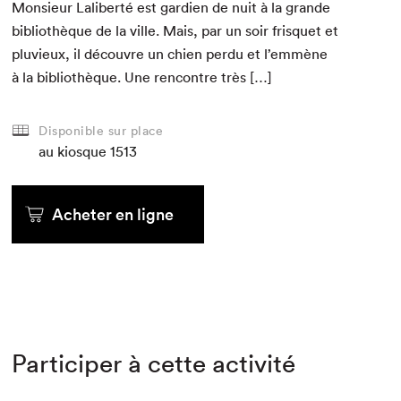
Mon­sieur Lal­ib­erté est gar­di­en de nuit à la grande
bib­lio­thèque de la ville. Mais, par un soir fris­quet et
plu­vieux, il décou­vre un chien per­du et l’emmène
à la bib­lio­thèque. Une ren­con­tre très […]
Disponible sur place
au kiosque
1513
Acheter en ligne
Participer à cette activité