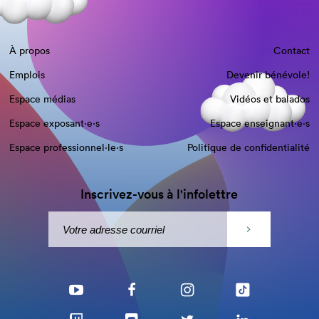
À propos
Contact
Emplois
Devenir bénévole!
Espace médias
Vidéos et balados
Espace exposant·e⋅s
Espace enseignant·e⋅s
Espace professionnel·le⋅s
Politique de confidentialité
Inscrivez-vous à l'infolettre