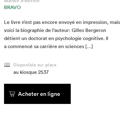
Maison d'édition
BRAVO
Le livre n’est pas encore envoyé en impres­sion, mais
voici la biogra­phie de l’au­teur: Gilles Berg­eron
détient un doc­tor­at en psy­cholo­gie cog­ni­tive. Il
a com­mencé sa car­rière en sciences […]
Disponible sur place
au kiosque
2537
Acheter en ligne