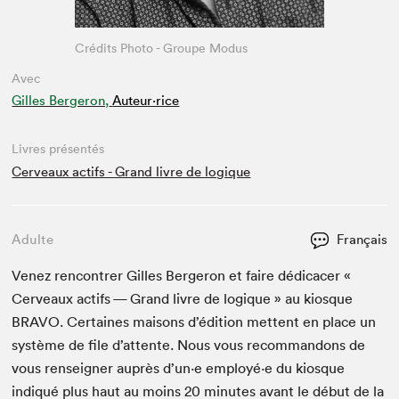
Crédits Photo - Groupe Modus
Avec
Gilles Bergeron,
Auteur·rice
Livres présentés
Cerveaux actifs - Grand livre de logique
Adulte
Français
Venez ren­con­tr­er Gilles Berg­eron et faire dédi­cac­er «
Cerveaux act­ifs — Grand livre de logique » au kiosque
BRA­VO
. Cer­taines maisons d’édi­tion met­tent en place un
sys­tème de file d’at­tente. Nous vous recom­man­dons de
vous ren­seign­er auprès d’un·e employé·e du kiosque
indiqué plus haut au moins
20
min­utes avant le début de la