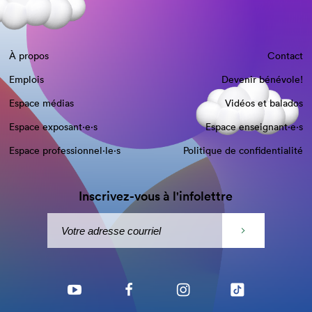
À propos
Contact
Emplois
Devenir bénévole!
Espace médias
Vidéos et balados
Espace exposant·e⋅s
Espace enseignant·e⋅s
Espace professionnel·le⋅s
Politique de confidentialité
Inscrivez-vous à l'infolettre