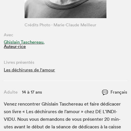
Crédits Photo - Marie-Claude Meilleur
Avec
Ghislain Taschereau,
Auteur·rice
Livres présentés
Les déchirures de l'amour
Adulte
14 à 17 ans
Français
Venez ren­con­tr­er Ghis­lain Taschere­au et faire dédi­cac­er
son livre « Les déchirures de l’amour » chez
DE
L’IN­DI­
VIDU. Nous vous deman­dons de vous présen­ter
20
min­
utes avant le début de la séance de dédi­caces à la caisse