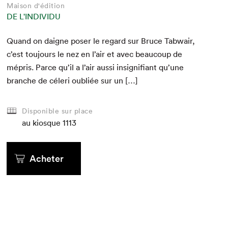
Maison d'édition
DE L'INDIVIDU
Quand on daigne pos­er le regard sur Bruce Tab­wair,
c’est tou­jours le nez en l’air et avec beau­coup de
mépris. Parce qu’il a l’air aus­si insignifi­ant qu’une
branche de céleri oubliée sur un […]
Disponible sur place
au kiosque
1113
Acheter