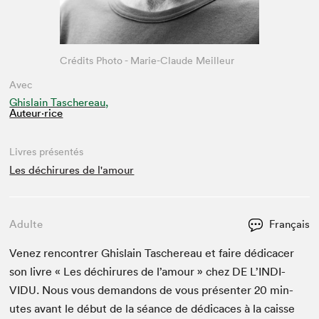
Crédits Photo - Marie-Claude Meilleur
Avec
Ghislain Taschereau,
Auteur·rice
Livres présentés
Les déchirures de l'amour
Adulte
Français
Venez ren­con­tr­er Ghis­lain Taschere­au et faire dédi­cac­er
son livre « Les déchirures de l’amour » chez
DE
L’IN­DI­
VIDU. Nous vous deman­dons de vous présen­ter
20
min­
utes avant le début de la séance de dédi­caces à la caisse