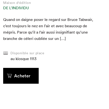
Maison d'édition
DE L'INDIVIDU
Quand on daigne pos­er le regard sur Bruce Tab­wair,
c’est tou­jours le nez en l’air et avec beau­coup de
mépris. Parce qu’il a l’air aus­si insignifi­ant qu’une
branche de céleri oubliée sur un […]
Disponible sur place
au kiosque
1113
Acheter