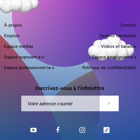
À propos
Contact
Emplois
Devenir bénévole!
Espace médias
Vidéos et balados
Espace exposant·e⋅s
Espace enseignant·e⋅s
Espace professionnel·le⋅s
Politique de confidentialité
Inscrivez-vous à l'infolettre