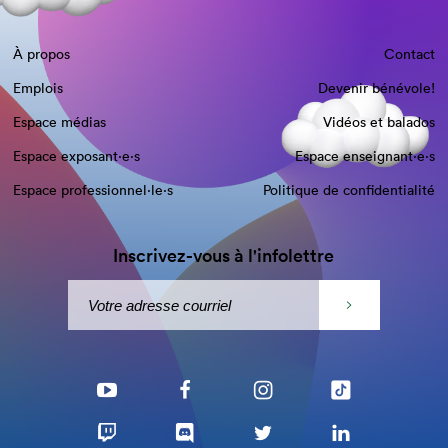
À propos
Contact
Emplois
Devenir bénévole!
Espace médias
Vidéos et balados
Espace exposant·e⋅s
Espace enseignant·e⋅s
Espace professionnel·le⋅s
Politique de confidentialité
Inscrivez-vous à l'infolettre