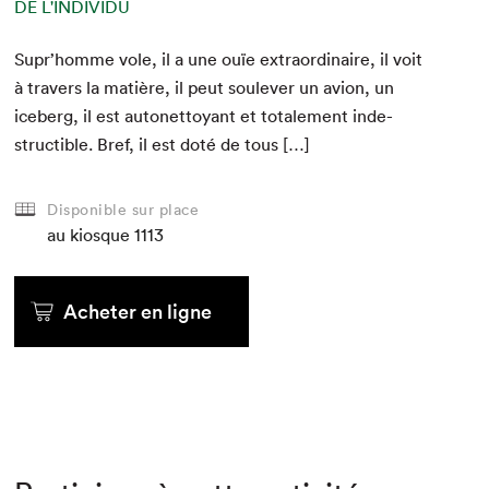
DE L'INDIVIDU
Supr’homme vole, il a une ouïe extra­or­di­naire, il voit
à tra­vers la matière, il peut soulever un avion, un
ice­berg, il est autonet­toy­ant et totale­ment inde­
struc­tible. Bref, il est doté de tous […]
Disponible sur place
au kiosque
1113
Acheter en ligne