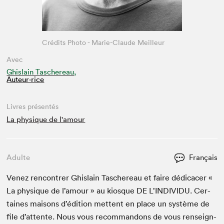
Crédits Photo - Marie-Claude Meilleur
Avec
Ghislain Taschereau,
Auteur·rice
Livres présentés
La physique de l'amour
Adulte
Français
Venez ren­con­tr­er Ghis­lain Taschere­au et faire dédi­cac­er «
La physique de l’amour » au kiosque
DE
L’IN­DI­VIDU. Cer­
taines maisons d’édi­tion met­tent en place un sys­tème de
file d’at­tente. Nous vous recom­man­dons de vous ren­seign­