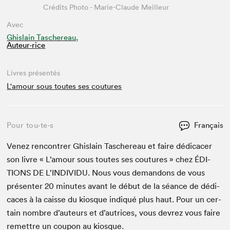
Crédits Photo - Marie-Claude Meilleur
Avec
Ghislain Taschereau,
Auteur·rice
Livres présentés
L'amour sous toutes ses coutures
Pour tou⋅te⋅s
Français
Venez ren­con­tr­er Ghis­lain Taschere­au et faire dédi­cac­er
son livre « L’amour sous toutes ses cou­tures » chez
ÉDI­
TIONS
DE
L’IN­DI­VIDU. Nous vous deman­dons de vous
présen­ter
20
min­utes avant le début de la séance de dédi­
caces à la caisse du kiosque indiqué plus haut. Pour un cer­
tain nom­bre d’auteurs et d’autrices, vous devrez vous faire
remet­tre un coupon au kiosque.