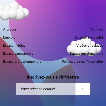
À propos
Contact
Emplois
Devenir bénévole!
Espace médias
Vidéos et balados
Espace exposant·e⋅s
Espace enseignant·e⋅s
Espace professionnel·le⋅s
Politique de confidentialité
Inscrivez-vous à l'infolettre