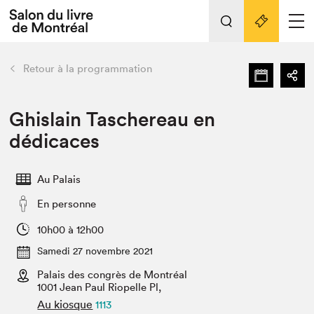
L'événement
Nos activités
retour
Retour à la programmation
Préparer sa visite au Salon
Liens pratiques
Ghislain Taschereau en
dédicaces
Préparer sa visite
Actualités
Au Palais
Salon au Palais
En personne
SLM PRO
Salon dans la ville et en ligne
10h00 à 12h00
Samedi 27 novembre 2021
Projets partenaires
Espace exposant⋅e⋅s
Palais des congrès de Montréal
1001 Jean Paul Riopelle Pl,
Espace enseignant·e·s
Au kiosque
1113