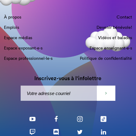
À propos
Contact
Emplois
Devenir bénévole!
Espace médias
Vidéos et balados
Espace exposant·e⋅s
Espace enseignant·e⋅s
Espace professionnel·le⋅s
Politique de confidentialité
Inscrivez-vous à l'infolettre