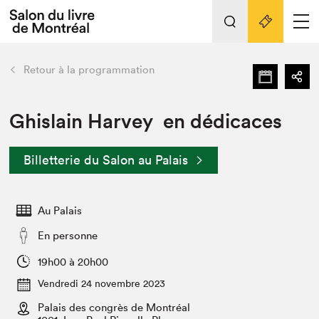
L'événement
Nos activités
retour
Retour à la programmation
Préparer sa visite au Salon
Liens pratiques
Ghislain Harvey en dédicaces
Préparer sa visite
Billetterie du Salon au Palais
Actualités
Salon au Palais
Au Palais
SLM PRO
Salon dans la ville et en ligne
En personne
Projets partenaires
19h00 à 20h00
Espace exposant⋅e⋅s
Vendredi 24 novembre 2023
Espace enseignant·e·s
Palais des congrès de Montréal