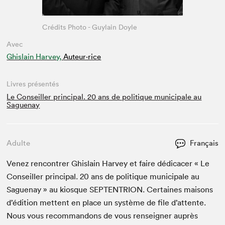
Crédits Photo - Guylain Doyle
Avec
Ghislain Harvey,
Auteur·rice
Livres présentés
Le Conseiller principal. 20 ans de politique municipale au
Saguenay
Adulte
Français
Venez ren­con­tr­er Ghis­lain Har­vey et faire dédi­cac­er « Le
Con­seiller prin­ci­pal.
20
ans de poli­tique munic­i­pale au
Sague­nay » au kiosque
SEPTEN­TRI­ON
. Cer­taines maisons
d’édi­tion met­tent en place un sys­tème de file d’at­tente.
Nous vous recom­man­dons de vous ren­seign­er auprès