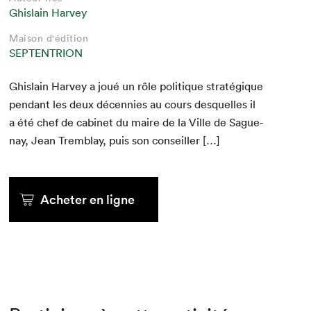
Ghislain Harvey
Maison d'édition
SEPTENTRION
Ghis­lain Har­vey a joué un rôle poli­tique stratégique
pen­dant les deux décen­nies au cours desquelles il
a été chef de cab­i­net du maire de la Ville de Sague­
nay, Jean Trem­blay, puis son conseiller […]
Acheter en ligne