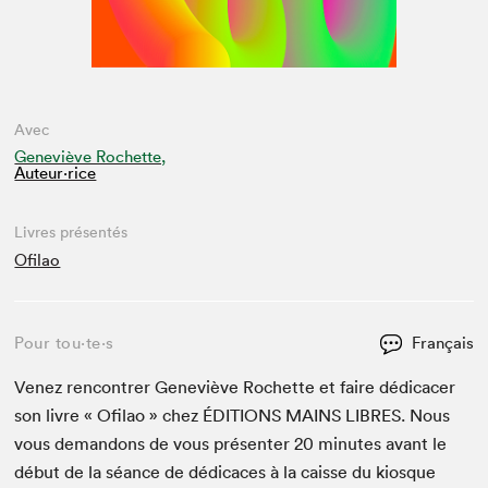
Avec
Geneviève Rochette,
Auteur·rice
Livres présentés
Ofilao
Pour tou⋅te⋅s
Français
Venez ren­con­tr­er Geneviève Rochette et faire dédi­cac­er
son livre « Ofi­lao » chez
ÉDI­TIONS
MAINS
LIBRES
. Nous
vous deman­dons de vous présen­ter
20
min­utes avant le
début de la séance de dédi­caces à la caisse du kiosque