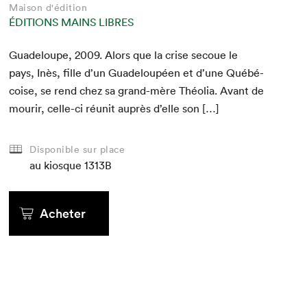
Maison d'édition
ÉDITIONS MAINS LIBRES
Guade­loupe,
2009
. Alors que la crise sec­oue le
pays, Inès, fille d’un Guade­loupéen et d’une Québé­
coise, se rend chez sa grand-mère Théo­lia. Avant de
mourir, celle-ci réu­nit auprès d’elle son […]
Disponible sur place
au kiosque
1313B
Acheter