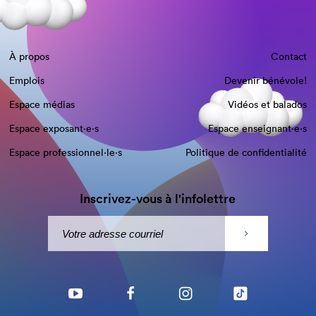
À propos
Contact
Emplois
Devenir bénévole!
Espace médias
Vidéos et balados
Espace exposant·e⋅s
Espace enseignant·e⋅s
Espace professionnel·le⋅s
Politique de confidentialité
Inscrivez-vous à l'infolettre