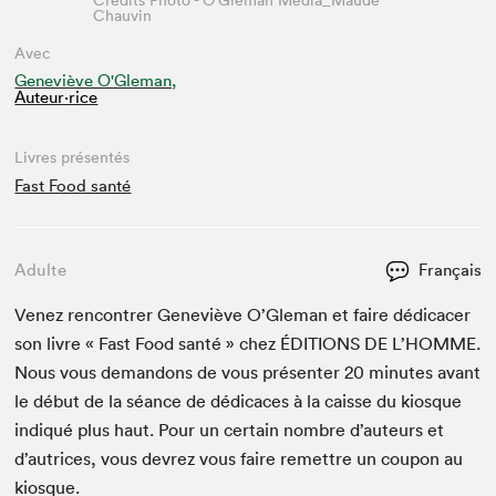
Crédits Photo - O'Gleman Média_Maude
Chauvin
Avec
Geneviève O'Gleman,
Auteur·rice
Livres présentés
Fast Food santé
Adulte
Français
Venez ren­con­tr­er Geneviève O’Gle­man et faire dédi­cac­er
son livre « Fast Food san­té » chez
ÉDI­TIONS
DE
L’HOMME.
Nous vous deman­dons de vous présen­ter
20
min­utes avant
le début de la séance de dédi­caces à la caisse du kiosque
indiqué plus haut. Pour un cer­tain nom­bre d’auteurs et
d’autrices, vous devrez vous faire remet­tre un coupon au
kiosque.