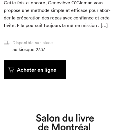
Cette fois-ci encore, Geneviève O’Gle­man vous
pro­pose une méth­ode sim­ple et effi­cace pour abor­
der la pré­pa­ra­tion des repas avec con­fi­ance et créa­
tiv­ité. Elle pour­suit tou­jours la même mission : […]
Disponible sur place
au kiosque
2737
Acheter en ligne
Que cherchez-vous?