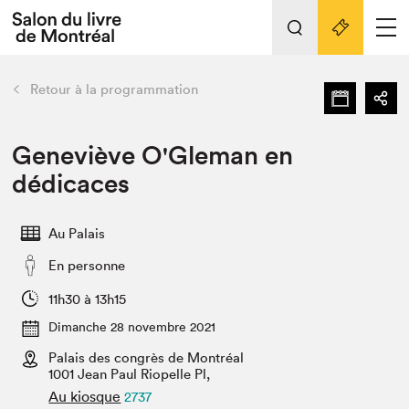
L'événement
Nos activités
retour
Retour à la programmation
Préparer sa visite au Salon
Liens pratiques
Geneviève O'Gleman en
dédicaces
Préparer sa visite
Actualités
Au Palais
Salon au Palais
En personne
SLM PRO
Salon dans la ville et en ligne
11h30 à 13h15
Dimanche 28 novembre 2021
Projets partenaires
Espace exposant⋅e⋅s
Palais des congrès de Montréal
1001 Jean Paul Riopelle Pl,
Espace enseignant·e·s
Au kiosque
2737