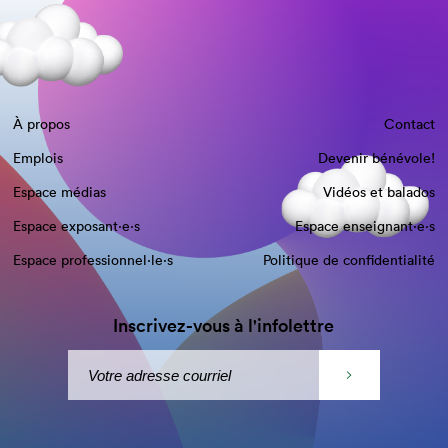
À propos
Contact
Emplois
Devenir bénévole!
Espace médias
Vidéos et balados
Espace exposant·e⋅s
Espace enseignant·e⋅s
Espace professionnel·le⋅s
Politique de confidentialité
Inscrivez-vous à l'infolettre