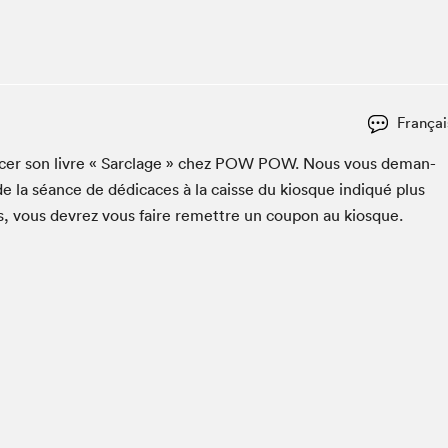
Espace ado | Lis-moi MTL
Espace des tout-petits
Espace Radio-Canada
La cabane à culture
Françai
La Maison des libraires
Le Salon dans ta classe
­er son livre « Sar­clage » chez
POW
POW
. Nous vous deman­
e la séance de dédi­caces à la caisse du kiosque indiqué plus
Liseur Public
es, vous devrez vous faire remet­tre un coupon au kiosque.
Matinées scolaires Hydro-Québec
Narra
Vitrine du Festival littéraire international Metropolis
bleu au SLM