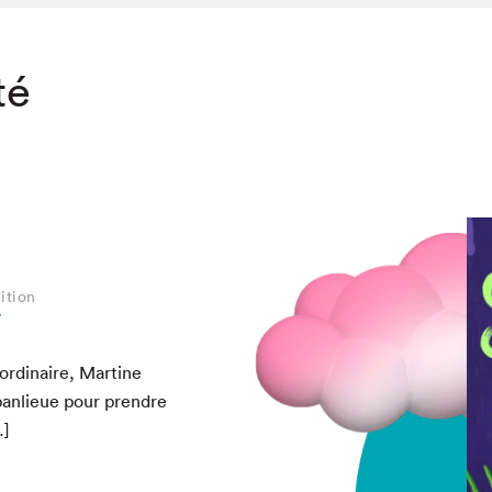
té
ition
W
rdi­naire, Mar­tine
an­lieue pour pren­dre
…]