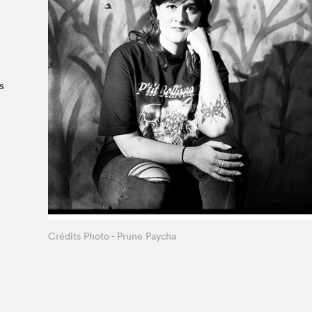
À propos du Salon
Liste des exposant·e·s
Liste des auteur·rice·s
s
Crédits Photo - Prune Paycha