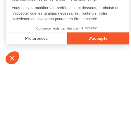
À propos
Contact
Emplois
Devenir bénévo
Espace médias
Vidéos et balad