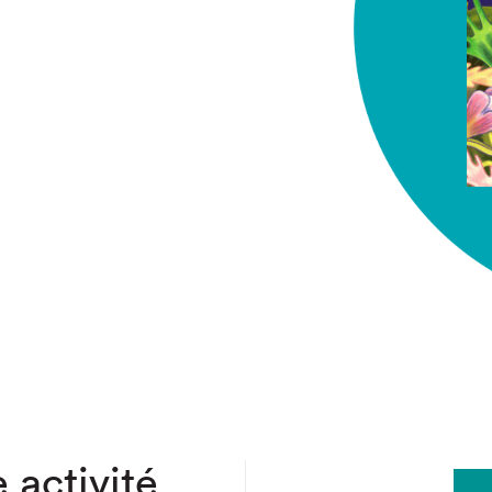
chez-vous?
 activité