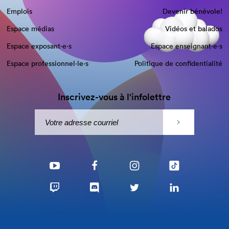
Emplois
Devenir bénévole!
Espace médias
Vidéos et balados
Espace exposant·e⋅s
Espace enseignant·e⋅s
Espace professionnel·le⋅s
Politique de confidentialité
Inscrivez-vous à l'infolettre