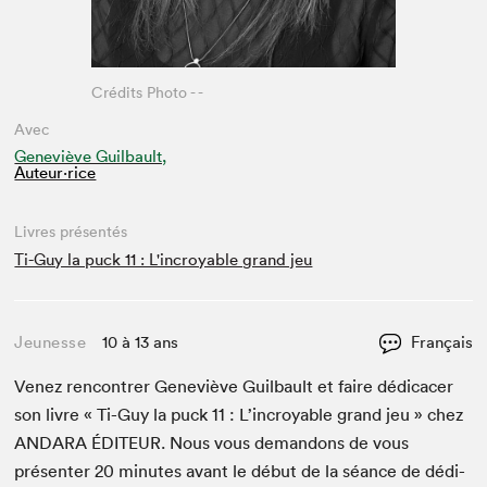
Crédits Photo - -
Avec
Geneviève Guilbault,
Auteur·rice
Livres présentés
Ti-Guy la puck 11 : L'incroyable grand jeu
Jeunesse
10 à 13 ans
Français
Venez ren­con­tr­er Geneviève Guil­bault et faire dédi­cac­er
son livre « Ti-Guy la puck
11
: L’in­croy­able grand jeu » chez
ANDARA
ÉDI­TEUR
. Nous vous deman­dons de vous
présen­ter
20
min­utes avant le début de la séance de dédi­