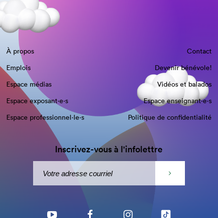
À propos
Contact
Emplois
Devenir bénévole!
Espace médias
Vidéos et balados
Espace exposant·e⋅s
Espace enseignant·e⋅s
Espace professionnel·le⋅s
Politique de confidentialité
Inscrivez-vous à l'infolettre