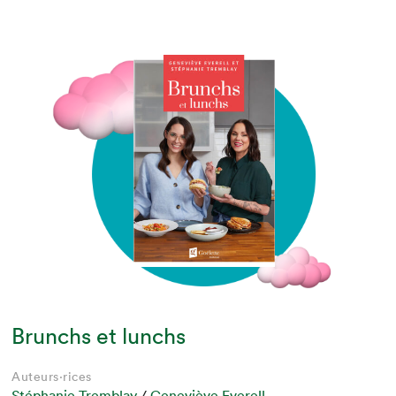
Brunchs et lunchs
Auteurs·rices
Stéphanie Tremblay
/
Geneviève Everell