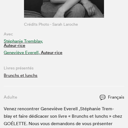
Crédits Photo - Sarah Laroche
Avec
Stéphanie Tremblay,
Auteur·rice
Geneviève Everell,
Auteur·rice
Livres présentés
Brunchs et lunchs
Adulte
Français
Venez ren­con­tr­er Geneviève Everell
‚
Stéphanie Trem­
blay et faire dédi­cac­er son livre « Brunchs et lunchs » chez
GOÉLETTE
. Nous vous deman­dons de vous présen­ter