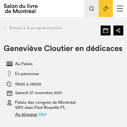
L'événement
Nos activités
retour
Retour à la programmation
Préparer sa visite au Salon
Liens pratiques
Geneviève Cloutier en dédicaces
Préparer sa visite
Au Palais
Actualités
En personne
Salon au Palais
SLM PRO
11h00 à 14h00
Salon dans la ville et en ligne
Samedi 27 novembre 2021
Palais des congrès de Montréal
Projets partenaires
Espace exposant⋅e⋅s
1001 Jean Paul Riopelle Pl,
Au kiosque
1301
Espace enseignant·e·s