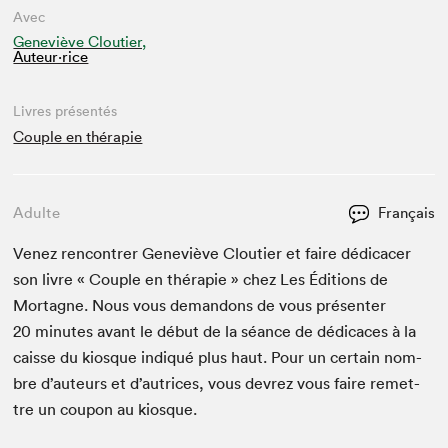
Avec
Geneviève Cloutier,
Auteur·rice
Livres présentés
Couple en thérapie
Adulte
Français
Venez ren­con­tr­er Geneviève Clouti­er et faire dédi­cac­er
son livre « Cou­ple en thérapie » chez Les Édi­tions de
Mortagne. Nous vous deman­dons de vous présen­ter
20
min­utes avant le début de la séance de dédi­caces à la
caisse du kiosque indiqué plus haut. Pour un cer­tain nom­
bre d’auteurs et d’autrices, vous devrez vous faire remet­
tre un coupon au kiosque.