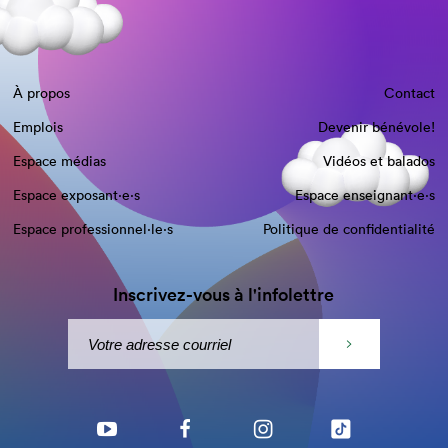
À propos
Contact
Emplois
Devenir bénévole!
Espace médias
Vidéos et balados
Espace exposant·e⋅s
Espace enseignant·e⋅s
Espace professionnel·le⋅s
Politique de confidentialité
Inscrivez-vous à l'infolettre