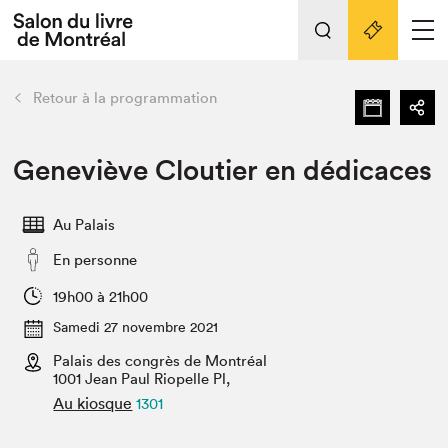
L'événement
Nos activités
retour
Retour à la programmation
Préparer sa visite au Salon
Liens pratiques
Geneviève Cloutier en dédicaces
Préparer sa visite
Au Palais
Actualités
En personne
Salon au Palais
SLM PRO
19h00 à 21h00
Salon dans la ville et en ligne
Samedi 27 novembre 2021
Palais des congrès de Montréal
Projets partenaires
Espace exposant⋅e⋅s
1001 Jean Paul Riopelle Pl,
Au kiosque
1301
Espace enseignant·e·s