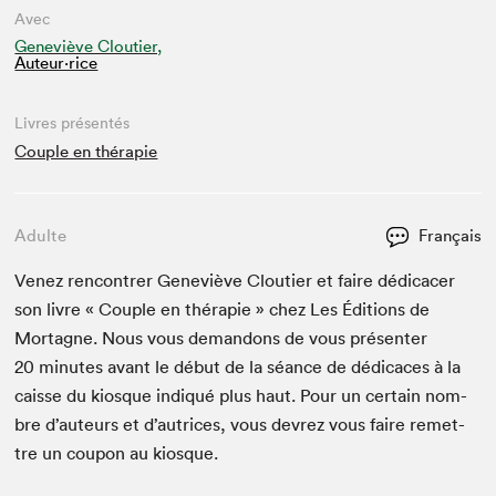
Avec
Geneviève Cloutier,
Auteur·rice
Livres présentés
Couple en thérapie
Adulte
Français
Venez ren­con­tr­er Geneviève Clouti­er et faire dédi­cac­er
son livre « Cou­ple en thérapie » chez Les Édi­tions de
Mortagne. Nous vous deman­dons de vous présen­ter
20
min­utes avant le début de la séance de dédi­caces à la
caisse du kiosque indiqué plus haut. Pour un cer­tain nom­
bre d’auteurs et d’autrices, vous devrez vous faire remet­
tre un coupon au kiosque.