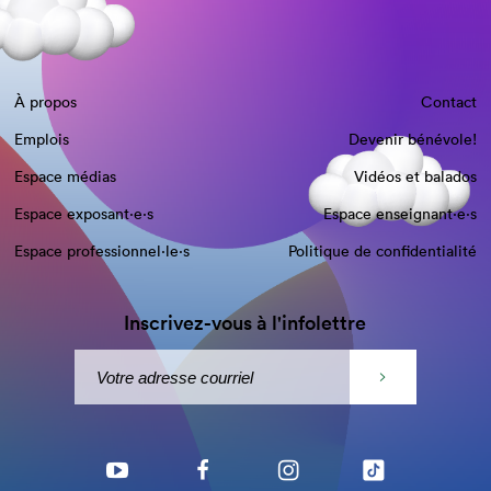
À propos
Contact
Emplois
Devenir bénévole!
Espace médias
Vidéos et balados
Espace exposant·e⋅s
Espace enseignant·e⋅s
Espace professionnel·le⋅s
Politique de confidentialité
Inscrivez-vous à l'infolettre