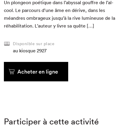
Un plon­geon poé­tique dans l’abyssal gouf­fre de l’al­
cool. Le par­cours d’une âme en dérive, dans les
méan­dres ombrageux jusqu’à la rive lumineuse de la
réha­bil­i­ta­tion. L’au­teur y livre sa quête […]
Disponible sur place
au kiosque
2927
Acheter en ligne
Participer à cette activité