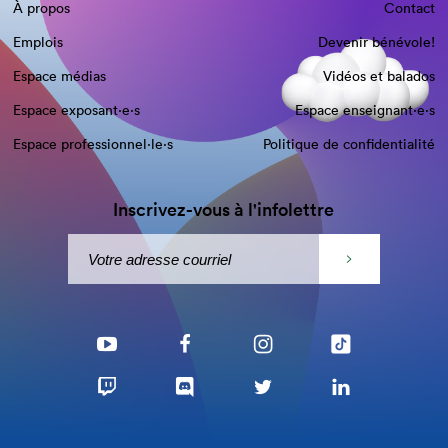
À propos
Contact
Emplois
Devenir bénévole!
Espace médias
Vidéos et balados
Espace exposant·e⋅s
Espace enseignant·e⋅s
Espace professionnel·le⋅s
Politique de confidentialité
Inscrivez-vous à l'infolettre