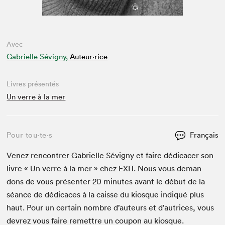
Avec
Gabrielle Sévigny,
Auteur·rice
Livres présentés
Un verre à la mer
Pour tou⋅te⋅s
Français
Venez ren­con­tr­er Gabrielle Sévi­gny et faire dédi­cac­er son
livre « Un verre à la mer » chez
EXIT
. Nous vous deman­
dons de vous présen­ter
20
min­utes avant le début de la
séance de dédi­caces à la caisse du kiosque indiqué plus
haut. Pour un cer­tain nom­bre d’auteurs et d’autrices, vous
devrez vous faire remet­tre un coupon au kiosque.