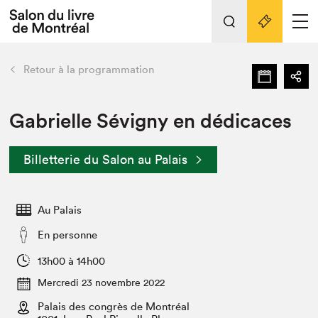
L'événement
Nos activités
retour
Retour à la programmation
Préparer sa visite au Salon
Liens pratiques
Gabrielle Sévigny en dédicaces
Préparer sa visite
Billetterie du Salon au Palais
Actualités
Salon au Palais
Au Palais
SLM PRO
Salon dans la ville et en ligne
En personne
Projets partenaires
13h00 à 14h00
Espace exposant⋅e⋅s
Mercredi 23 novembre 2022
Espace enseignant·e·s
Palais des congrès de Montréal