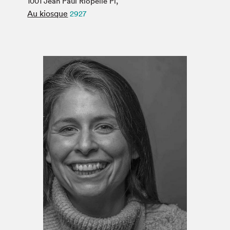
1001 Jean Paul Riopelle Pl,
Espace médias
Au kiosque
2927