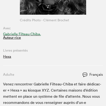
Crédits Photo - Clément Brochet
Avec
Gabrielle Filteau-Chiba,
Auteur·rice
Livres présentés
Hexa
Adulte
Français
Venez ren­con­tr­er Gabrielle Fil­teau-Chi­ba et faire dédi­cac­
er « Hexa » au kiosque
XYZ
. Cer­taines maisons d’édi­tion
met­tent en place un sys­tème de file d’at­tente. Nous vous
recom­man­dons de vous ren­seign­er auprès d’un·e