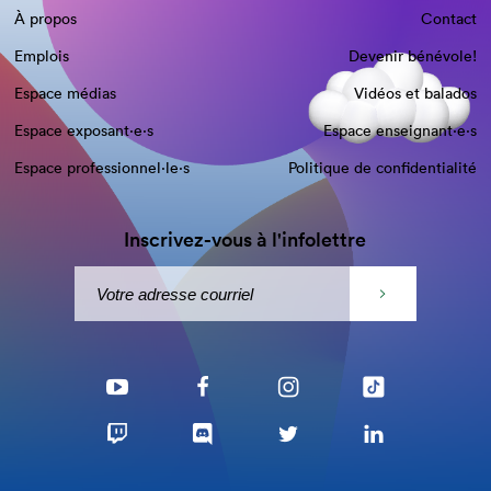
À propos
Contact
Emplois
Devenir bénévole!
Espace médias
Vidéos et balados
Espace exposant·e⋅s
Espace enseignant·e⋅s
Espace professionnel·le⋅s
Politique de confidentialité
Inscrivez-vous à l'infolettre